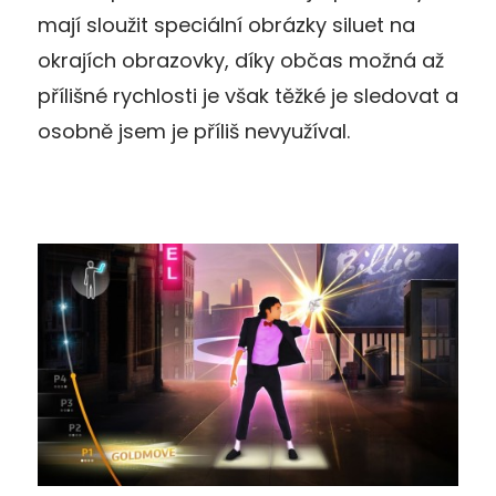
mají sloužit speciální obrázky siluet na
okrajích obrazovky, díky občas možná až
přílišné rychlosti je však těžké je sledovat a
osobně jsem je příliš nevyužíval.