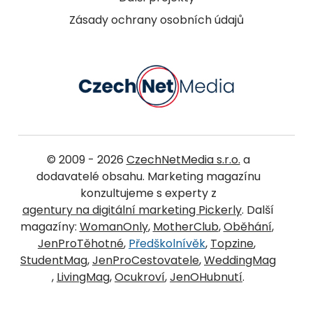
Zásady ochrany osobních údajů
© 2009 - 2026
CzechNetMedia s.r.o.
a
dodavatelé obsahu. Marketing magazínu
konzultujeme s experty z
agentury na digitální marketing Pickerly
. Další
magazíny:
WomanOnly
,
MotherClub
,
Oběhání
,
JenProTěhotné
,
Předškolnívěk
,
Topzine
,
StudentMag
,
JenProCestovatele
,
WeddingMag
,
LivingMag
,
Ocukroví
,
JenOHubnutí
.