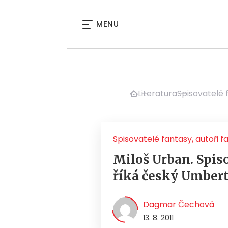
MENU
Literatura
Spisovatelé 
Spisovatelé fantasy, autoři f
Miloš Urban. Spis
říká český Umbert
Dagmar Čechová
13. 8. 2011