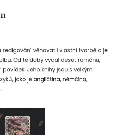
án
redigování věnovat i vlastní tvorbě a je
 volbu. Od té doby vydal deset románu,
r povídek. Jeho knihy jsou s velkým
ků, jako je angličtina, němčina,
.