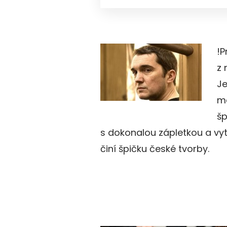
!P
z 
Je
má
šp
s dokonalou zápletkou a vy
činí špičku české tvorby.