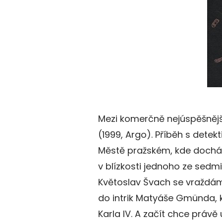
Mezi komerčně nejúspěšnějš
(1999, Argo). Příběh s dete
Městě pražském, kde dochá
v blízkosti jednoho ze sedmi
Květoslav Švach se vraždám 
do intrik Matyáše Gmünda, k
Karla IV. A začít chce právě 