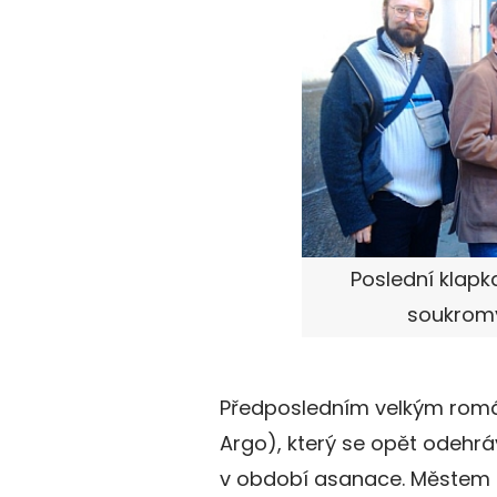
Poslední klapka
soukromý
Předposledním velkým romá
Argo), který se opět odehrá
v období asanace. Městem se