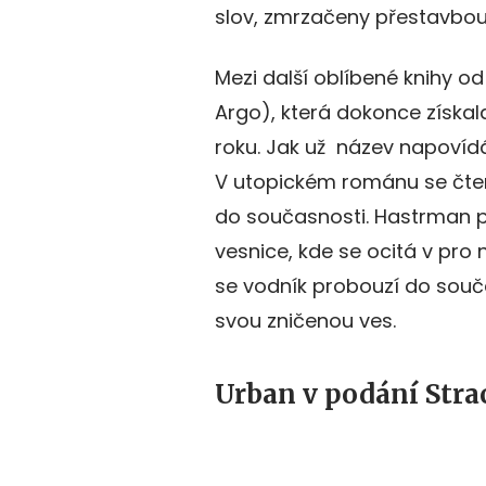
slov, zmrzačeny přestavbou
Mezi další oblíbené knihy od
Argo), která dokonce získal
roku. Jak už název napovídá
V utopickém románu se čtená
do současnosti. Hastrman pů
vesnice, kde se ocitá v pro
se vodník probouzí do souča
svou zničenou ves.
Urban v podání Stra