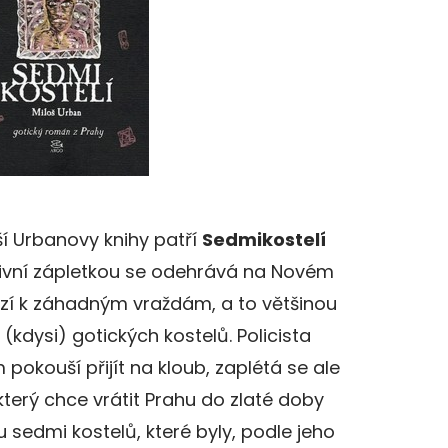
í Urbanovy knihy patří
Sedmikostelí
ktivní zápletkou se odehrává na Novém
zí k záhadným vraždám, a to většinou
 (kdysi) gotických kostelů. Policista
pokouší přijít na kloub, zaplétá se ale
terý chce vrátit Prahu do zlaté doby
u sedmi kostelů, které byly, podle jeho