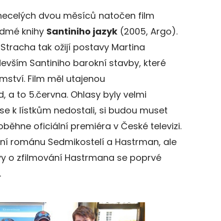
necelých dvou měsíců natočen film
edmé knihy
Santiniho jazyk
(2005, Argo).
Stracha tak ožijí postavy Martina
evším Santiniho barokní stavby, které
mství. Film měl utajenou
d, a to 5.června. Ohlasy byly velmi
ří se k lístkům nedostali, si budou muset
běhne oficiální premiéra v České televizi.
ování románu Sedmikostelí a Hastrman, ale
ávy o zfilmování Hastrmana se poprvé
.