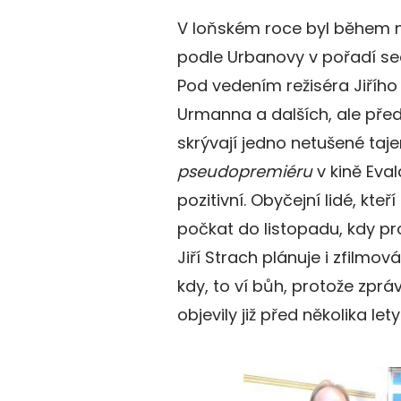
V loňském roce byl během 
podle Urbanovy v pořadí s
Pod vedením režiséra Jiřího 
Urmanna a dalších, ale před
skrývají jedno netušené taje
pseudopremiéru
v kině Eval
pozitivní. Obyčejní lidé, kte
počkat do listopadu, kdy pro
Jiří Strach plánuje i zfilm
kdy, to ví bůh, protože zpr
objevily již před několika lety