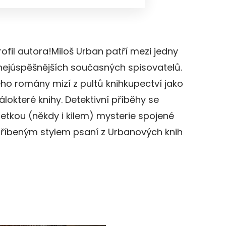
rofil autora!Miloš Urban patří mezi jedny
nejúspěšnějších současných spisovatelů.
ho romány mizí z pultů knihkupectví jako
lokteré knihy. Detektivní příběhy se
etkou (někdy i kilem) mysterie spojené
tříbeným stylem psaní z Urbanových knih