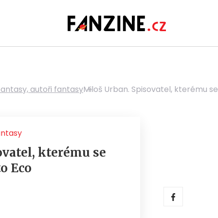
fantasy, autoři fantasy
Miloš Urban. Spisovatel, kterému s
antasy
ovatel, kterému se
o Eco