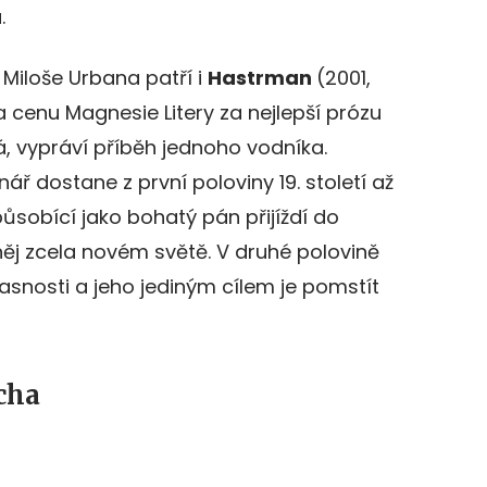
.
 Miloše Urbana patří i
Hastrman
(2001,
a cenu Magnesie Litery za nejlepší prózu
, vypráví příběh jednoho vodníka.
ř dostane z první poloviny 19. století až
sobící jako bohatý pán přijíždí do
 něj zcela novém světě. V druhé polovině
snosti a jeho jediným cílem je pomstít
cha