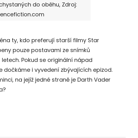
chystaných do oběhu, Zdroj:
iencefiction.com
na ty, kdo preferují starší filmy Star
obeny pouze postavami ze snímků
etech. Pokud se originální nápad
e dočkáme i vyvedení zbývajících epizod.
inci, na jejíž jedné straně je Darth Vader
na?