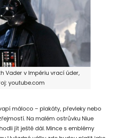
h Vader v Impériu vrací úder,
roj: youtube.com
vapí máloco – plakáty, převleky nebo
zřejmostí. Na malém ostrůvku Niue
hodli jít ještě dál. Mince s emblémy