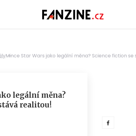
ály
Mince Star Wars jako legální měna? Science fiction se s
ako legální měna?
stává realitou!