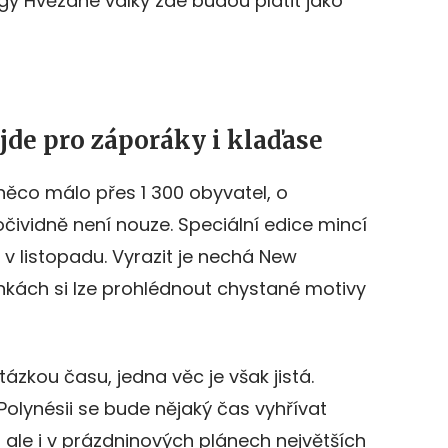
gy Hvězdné války zde budou platit jako
jde pro záporáky i klaďase
něco málo přes 1 300 obyvatel, o
očividně není nouze. Speciální edice mincí
v listopadu. Vyrazit je nechá New
ánkách si lze prohlédnout chystané motivy
tázkou času, jedna věc je však jistá.
olynésii se bude nějaký čas vyhřívat
, ale i v prázdninových plánech největších