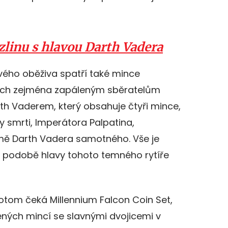
linu s hlavou Darth Vadera
vého oběživa spatří také mince
 dech zejména zapáleným sběratelům
rth Vaderem, který obsahuje čtyři mince,
 smrti, Imperátora Palpatina,
ě Darth Vadera samotného. Vše je
v podobě hlavy tohoto temného rytíře
potom čeká Millennium Falcon Coin Set,
řených mincí se slavnými dvojicemi v