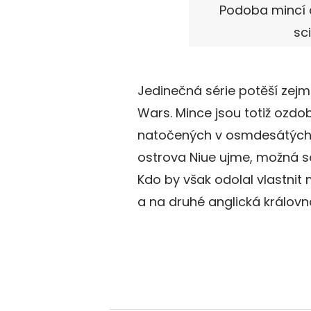
Podoba mincí 
sc
Jedinečná série potěší zejmé
Wars. Mince jsou totiž ozd
natočených v osmdesátých l
ostrova Niue ujme, možná s
Kdo by však odolal vlastnit m
a na druhé anglická králov