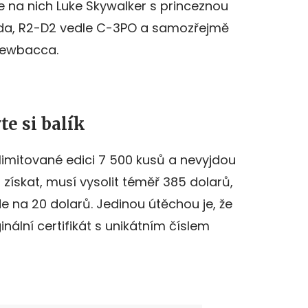
 na nich Luke Skywalker s princeznou
oda, R2-D2 vedle C-3PO a samozřejmě
hewbacca.
te si balík
limitované edici 7 500 kusů a nevyjdou
l získat, musí vysolit téměř 385 dolarů,
 na 20 dolarů. Jedinou útěchou je, že
ginální certifikát s unikátním číslem