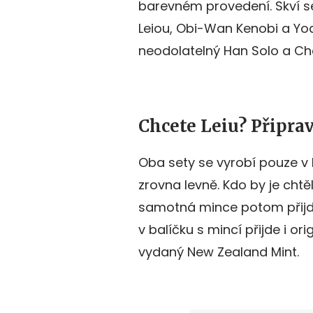
barevném provedení. Skví se
Leiou, Obi-Wan Kenobi a Y
neodolatelný Han Solo a C
Chcete Leiu? Připrav
Oba sety se vyrobí pouze v 
zrovna levně. Kdo by je chtě
samotná mince potom přijde
v balíčku s mincí přijde i ori
vydaný New Zealand Mint.