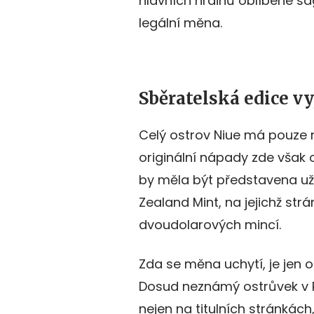
hlavních hrdinů oblíbené sá
legální měna.
Sběratelská edice vy
Celý ostrov Niue má pouze 
originální nápady zde však 
by měla být představena už 
Zealand Mint, na jejichž str
dvoudolarových mincí.
Zda se měna uchytí, je jen o
Dosud neznámý ostrůvek v P
nejen na titulních stránkách