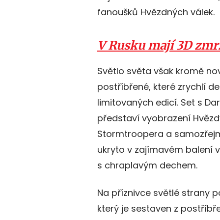
fanoušků Hvězdných válek.
V Rusku mají 3D zmrz
Světlo světa však kromě no
postříbřené, které zrychlí
limitovaných edicí. Set s Da
představí vyobrazení Hvězdy
Stormtroopera a samozřejm
ukryto v zajímavém balení 
s chraplavým dechem.
Na příznivce světlé strany 
který je sestaven z postříb