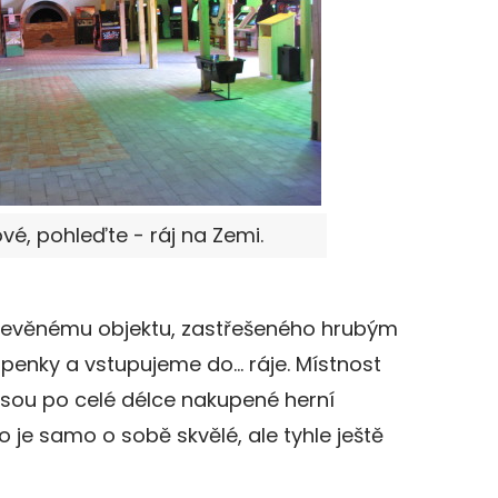
é, pohleďte - ráj na Zemi.
 dřevěnému objektu, zastřešeného hrubým
upenky a vstupujeme do… ráje. Místnost
jsou po celé délce nakupené herní
 je samo o sobě skvělé, ale tyhle ještě