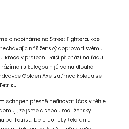
e a nabíháme na Street Fightera, kde
onechávajíc náš ženský doprovod svému
křeče v prstech. Další přichází na řadu
házíme i s kolegou – já se na dlouhé
rdcovce Golden Axe, zatímco kolega se
etrisu.
em schopen přesně definovat (čas v téhle
ědomuji, že jsme s sebou měli ženský
 od Tetrisu, beru do ruky telefon a
moje překvapení, když telefon začal