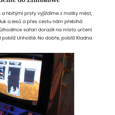
 a hbitými prsty vyjíždíme z matky měst,
 luk a lesů a přes cestu nám přebíhá
hodince safari dorazili na místo určení
 poblíž Unhoště. No dobře, poblíž Kladna.