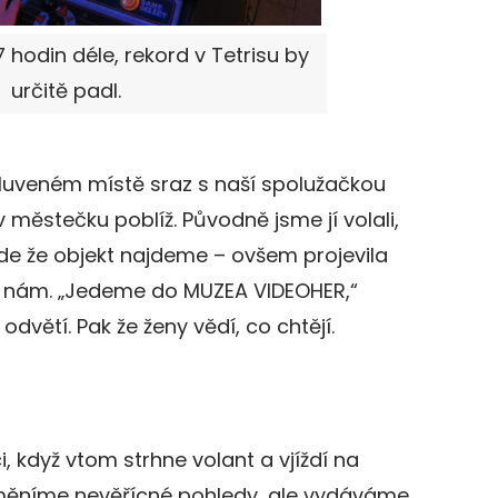
 hodin déle, rekord v Tetrisu by
určitě padl.
veném místě sraz s naší spolužačkou
 v městečku poblíž. Původně jsme jí volali,
de že objekt najdeme – ovšem projevila
 k nám. „Jedeme do MUZEA VIDEOHER,“
odvětí. Pak že ženy vědí, co chtějí.
i, když vtom strhne volant a vjíždí na
vyměníme nevěřícné pohledy, ale vydáváme