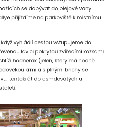
nažících se dobývat do olejové vany
allye přijíždíme na parkoviště k místnímu
 když vyhládlí cestou vstupujeme do
evěnou lavici pokrytou zvířecími kožkami
hlíží hodněrák (jelen, který má hodně
edověkou krmi a s plnými břichy se
vu, tentokrát do osmdesátých a
toletí.