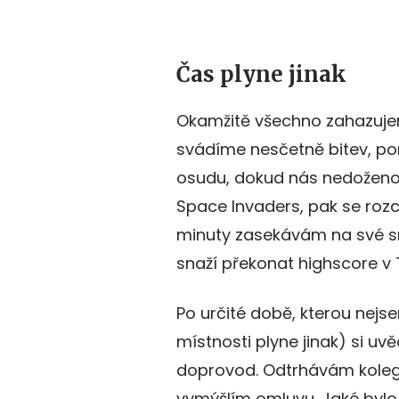
Čas plyne jinak
Okamžitě všechno zahazujem
svádíme nesčetně bitev, p
osudu, dokud nás nedoženou 
Space Invaders, pak se rozc
minuty zasekávám na své s
snaží překonat highscore v T
Po určité době, kterou nejs
místnosti plyne jinak) si uv
doprovod. Odtrhávám kolegu
vymýšlím omluvu. Jaké bylo 