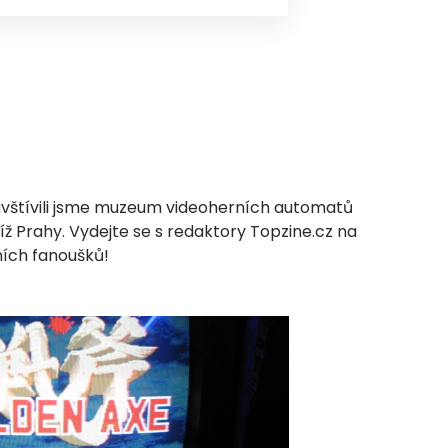
vštívili jsme muzeum videoherních automatů
íž Prahy. Vydejte se s redaktory Topzine.cz na
ních fanoušků!