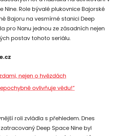
e Nine. Role bývalé plukovnice Bajorské
ně Bajoru na vesmírné stanici Deep
yla pro Nanu jednou ze zásadních nejen
vých postav tohoto seriálu.
e.cz
zdami, nejen o hvězdách
 nepochybně ovlivňuje vědu!“
ější roli zvládla s přehledem. Dnes
 zatracovaný Deep Space Nine byl