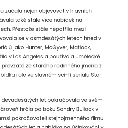
na začala nejen objevovat v hlavních
távala také stále více nabídek na
mech. Přestože stále nepatřila mezi
jevovala se v osmdesátých letech hned v
eriálů jako Hunter, McGyver, Matlock,
ž žila v Los Angeles a používala umělecké
je převzaté ze starého rodinného jména z
ídka role ve slavném sci-fi seriálu Star
devadesátých let pokračovala ve svém
ároveň hrála po boku Sandry Bullock v
kémsi pokračovateli stejnojmenného filmu.
evadesátých let a nabídka na účinkování v