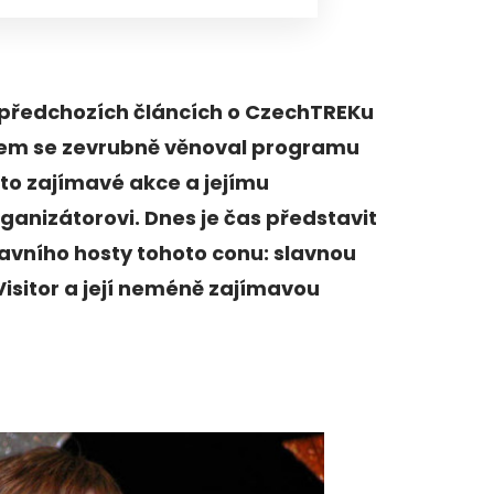
 předchozích článcích o CzechTREKu
sem se zevrubně věnoval programu
to zajímavé akce a jejímu
ganizátorovi. Dnes je čas představit
avního hosty tohoto conu: slavnou
sitor a její neméně zajímavou