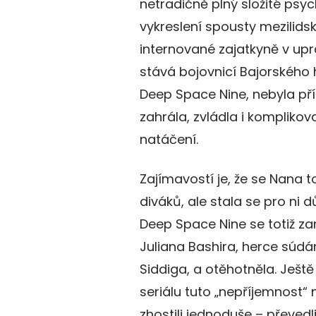
netradičně plný složité ps
vykreslení spousty mezilids
internované zajatkyně v upr
stává bojovnicí Bajorského 
Deep Space Nine, nebyla pří
zahrála, zvládla i kompliko
natáčení.
Zajímavostí je, že se Nana
diváků, ale stala se pro ni d
Deep Space Nine se totiž za
Juliana Bashira, herce súd
Siddiga, a otěhotněla. Ještě
seriálu tuto „nepříjemnost“ 
zhostili jednoduše – převed