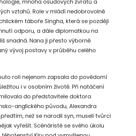
ychologie, mnoha osudových zvratů a
kých vztahů. Role v mládí nedobrovolně
chlickém táboře Singha, která se později
hnutí odporu, a dále diplomatkou na
liš snadná. Nana ji přesto výborně
vaný vývoj postavy v průběhu celého
 touto rolí nejenom zapsala do povědomí
ůležitou i v osobním životě. Při natáčení
milovala do představitele doktora
ánsko-anglického původu, Alexandra
 předtím, než se narodil syn, museli tvůrci
nějak vyřešit. Scénáristé se svého úkolu
li těhotenství Kiry pod vymyšlenou