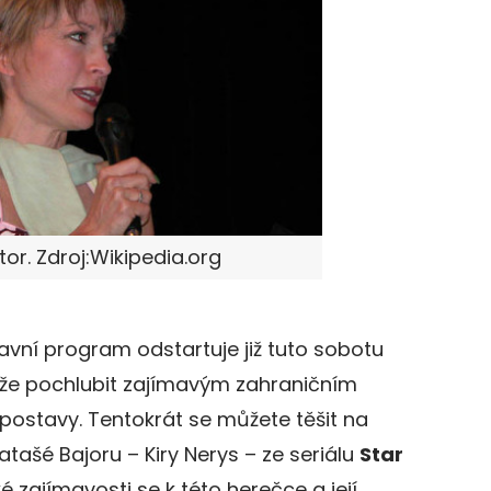
tor. Zdroj:Wikipedia.org
hlavní program odstartuje již tuto sobotu
může pochlubit zajímavým zahraničním
postavy. Tentokrát se můžete těšit na
 atašé Bajoru – Kiry Nerys – ze seriálu
Star
ké zajímavosti se k této herečce a její