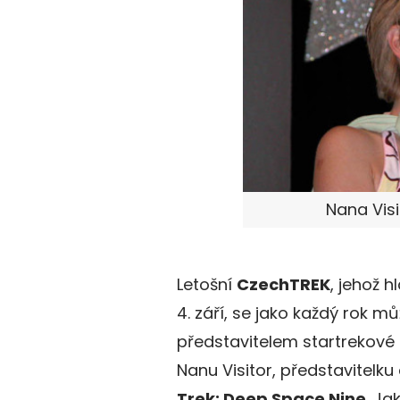
Nana Visi
Letošní
CzechTREK
, jehož 
4. září, se jako každý rok 
představitelem startrekové 
Nanu Visitor, představitelku
Trek: Deep Space Nine
. Ja