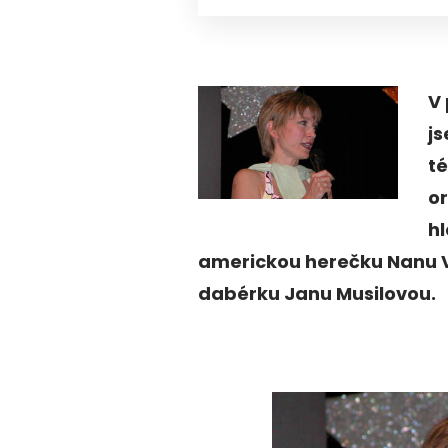
V
j
té
or
hl
americkou herečku Nanu Vi
dabérku Janu Musilovou.