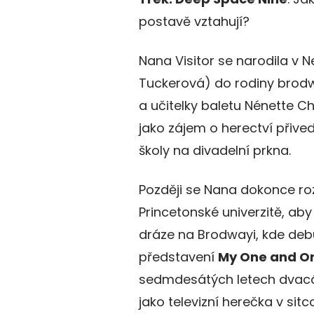
postavě vztahují?
Nana Visitor se narodila v 
Tuckerová) do rodiny brod
a učitelky baletu Nénette Cha
jako zájem o herectví přive
školy na divadelní prkna.
Později se Nana dokonce ro
Princetonské univerzitě, ab
dráze na Brodwayi, kde debut
představení
My One and O
sedmdesátých letech dvacát
jako televizní herečka v sitc