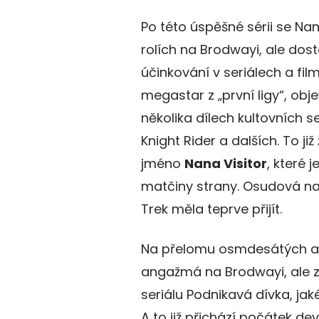
Po této úspěšné sérii se Na
rolích na Brodwayi, ale dos
účinkování v seriálech a fil
megastar z „první ligy“, ob
několika dílech kultovních s
Knight Rider a dalších. To ji
jméno
Nana Visitor
, které 
matčiny strany. Osudová nab
Trek měla teprve přijít.
Na přelomu osmdesátých a 
angažmá na Brodwayi, ale z
seriálu Podnikavá dívka, ja
A to již přichází počátek d