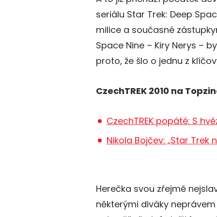
seriálu Star Trek: Deep Spac
milice a současné zástupky
Space Nine – Kiry Nerys – b
proto, že šlo o jednu z klíčo
CzechTREK 2010 na Topzin
CzechTREK popáté: S hvě
Nikola Bojčev: „Star Trek
Herečka svou zřejmě nejslavn
některými diváky neprávem