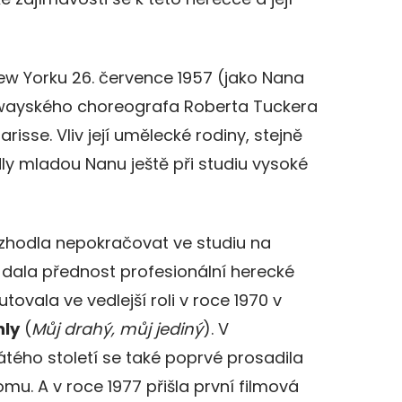
New Yorku 26. července 1957 (jako Nana
wayského choreografa Roberta Tuckera
risse. Vliv její umělecké rodiny, stejně
dly mladou Nanu ještě při studiu vysoké
zhodla nepokračovat ve studiu na
y dala přednost profesionální herecké
ovala ve vedlejší roli v roce 1970 v
nly
(
Můj drahý, můj jediný
). V
ého století se také poprvé prosadila
omu. A v roce 1977 přišla první filmová