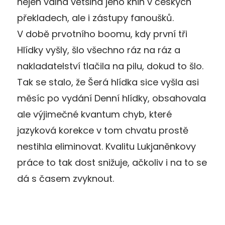
nejen valná většina jeho knih v českých
překladech, ale i zástupy fanoušků.
V době prvotního boomu, kdy první tři
Hlídky vyšly, šlo všechno ráz na ráz a
nakladatelství tlačila na pilu, dokud to šlo.
Tak se stalo, že Šerá hlídka sice vyšla asi
měsíc po vydání Denní hlídky, obsahovala
ale výjimečné kvantum chyb, které
jazyková korekce v tom chvatu prostě
nestihla eliminovat. Kvalitu Lukjaněnkovy
práce to tak dost snižuje, ačkoliv i na to se
dá s časem zvyknout.