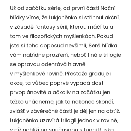
Už od začátku série, od první části Noční
hlídky víme, že Lukjaněnko si střihnul akční,
v zásadě fantasy sérii, kterou máčí tu a
tam ve filozofických myšlenkách. Pokud
jste si toho doposud nevšimli, Šeré hlídka
vám nabídne prozření, neboť finále trilogie
se opravdu odehrává hlavně
v myšlenkové rovině. Přestože graduje i
akce, ta vůbec poprvé vypadá dost
prvoplánovitě a ačkoliv na začátku jen
těžko uhádneme, jak to nakonec skončí,
zvlášť v závěrečné části je děj jen na obtíž.
Lukjaněnko uzavírá trilogii jednak v rovině,
v níž nahlíží na současnou situaci Ruska