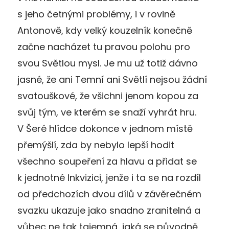
s jeho četnými problémy, i v rovině
Antonově, kdy velký kouzelník konečně
začne nacházet tu pravou polohu pro
svou Světlou mysl. Je mu už totiž dávno
jasné, že ani Temní ani Světlí nejsou žádní
svatouškové, že všichni jenom kopou za
svůj tým, ve kterém se snaží vyhrát hru.
V Šeré hlídce dokonce v jednom místě
přemýšlí, zda by nebylo lepší hodit
všechno soupeření za hlavu a přidat se
k jednotné Inkvizici, jenže i ta se na rozdíl
od předchozích dvou dílů v závěrečném
svazku ukazuje jako snadno zranitelná a
vůbec ne tak tajemná, jaká se původně