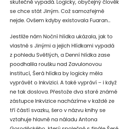
skutečně vypadá. Logicky, obyčejný člověk
se chce stát Jiným. Což samozřejmě
nejde. Ovšem kdyby existovala Fuaran…
Jestliže nám Noční hlídka ukázala, jak to
vlastně s Jinými a jejich Hlídkami vypadá
z pohledu Světlých, a Denní hlídka zase
poodhalila roušku nad Zavulonovou
institucí, Šerá hlídka by logicky měla
vyprávět o Inkvizici. A také vypráví – i když
ne tak doslova. Přestože dva staré známé
zástupce Inkvizice nacházíme v každé ze
tří částí svazku, šero v názvu knihy se
vztahuje hlavně na náladu Antona
Goroděckého, který společně s finále Šeré