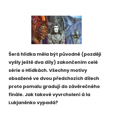
Šerá hlídka měla být původně (později
vyšly ještě dva díly) zakončením celé
série o Hlídkách. Všechny motivy
obsažené ve dvou předchozích dílech
proto pomalu gradují do závěrečného
finále. Jak takové vyvrcholení á la
Lukjaněnko vypadá?