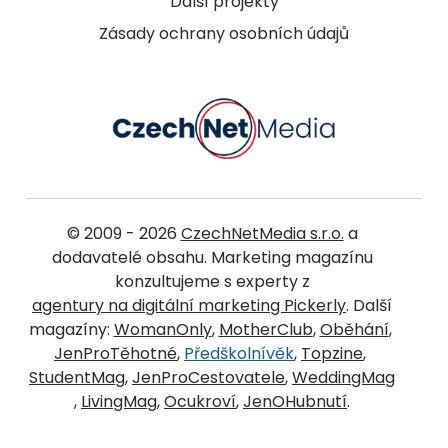
Další projekty
Zásady ochrany osobních údajů
© 2009 - 2026
CzechNetMedia s.r.o.
a
dodavatelé obsahu. Marketing magazínu
konzultujeme s experty z
agentury na digitální marketing Pickerly
. Další
magazíny:
WomanOnly
,
MotherClub
,
Oběhání
,
JenProTěhotné
,
Předškolnívěk
,
Topzine
,
StudentMag
,
JenProCestovatele
,
WeddingMag
,
LivingMag
,
Ocukroví
,
JenOHubnutí
.