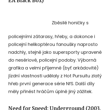
EA Black Box)
Zběsilé honičky s
policejními zátarasy, hřeby, a dokonce i
policejní helikoptérou fanoušky naprosto
nadchly, stejně jako supersporty upravené
do nesériové, policejní podoby. Výborná
grafika a velmi příjemné (byť arkádovité)
jízdní vlastnosti udělaly z Hot Pursuitu zlatý
hřeb první generace série NfS. Další díly
měly přinést hráčům úplně jiný zážitek.
Need for Speed: Underground (2003,