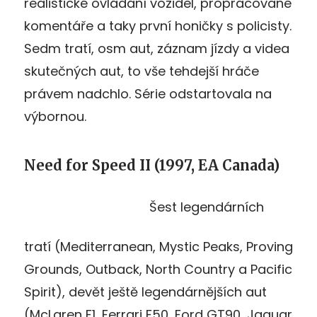
realistické ovládání vozidel, propracované
komentáře a taky první honičky s policisty.
Sedm tratí, osm aut, záznam jízdy a videa
skutečných aut, to vše tehdejší hráče
právem nadchlo. Série odstartovala na
výbornou.
Need for Speed II (1997, EA Canada)
Šest legendárních
tratí (Mediterranean, Mystic Peaks, Proving
Grounds, Outback, North Country a Pacific
Spirit), devět ještě legendárnějších aut
(McLaren F1, Ferrari F50, Ford GT90, Jaguar