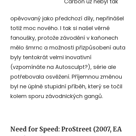
Carbon už nebyl tak
opěvovaný jako předchozí díly, nepřinášel
totiž moc nového. I tak si našel věrné
fanoušky, protože závodění v kaňonech
mělo šmrnc a možnosti přizpůsobení auta
byly tentokrát velmi inovativní
(vzpomínáte na Autosculpt?), série ale
potřebovala osvěžení. Příjemnou změnou
byl ne úplně stupidní příběh, který se točil
kolem sporu závodnických gangů.
Need for Speed: ProStreet (2007, EA