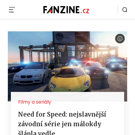
MENU
Filmy a seriály
Need for Speed: nejslavnější
závodní série jen málokdy
šlápla vedle