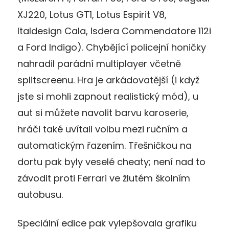
XJ220, Lotus GT1, Lotus Espirit V8,
Italdesign Cala, Isdera Commendatore 112i
a Ford Indigo). Chybějící policejní honičky
nahradil parádní multiplayer včetně
splitscreenu. Hra je arkádovatější (i když
jste si mohli zapnout realistický mód), u
aut si můžete navolit barvu karoserie,
hráči také uvítali volbu mezi ručním a
automatickým řazením. Třešničkou na
dortu pak byly veselé cheaty; není nad to
závodit proti Ferrari ve žlutém školním
autobusu.
Speciální edice pak vylepšovala grafiku