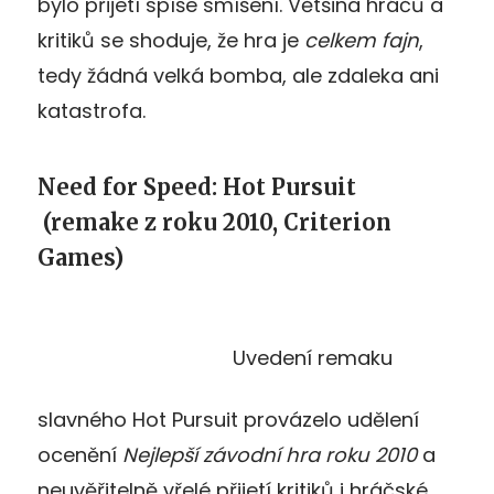
bylo přijetí spíše smíšení. Většina hráčů a
kritiků se shoduje, že hra je
celkem fajn
,
tedy žádná velká bomba, ale zdaleka ani
katastrofa.
Need for Speed: Hot Pursuit
(remake z roku 2010, Criterion
Games)
Uvedení remaku
slavného Hot Pursuit provázelo udělení
ocenění
Nejlepší závodní hra roku 2010
a
neuvěřitelně vřelé přijetí kritiků i hráčské