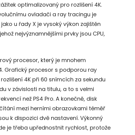
ážitek optimalizovaný pro rozlišení 4K.
volučnímu ovladači a ray tracingu je
 jako u řady X je vysoký výkon zajištěn
jehož nejvýznamnějšími prvky jsou CPU,
rový procesor, který je mnohem
4. Grafický procesor s podporou ray
 rozlišení 4K při 60 snímcích za sekundu
 v závislosti na titulu, a to s velmi
rekvencí než PS4 Pro. A konečně, disk
čítání mezi herními obrazovkami téměř
jsou k dispozici dvě nastavení. Výkonný
kde je třeba upřednostnit rychlost, protože