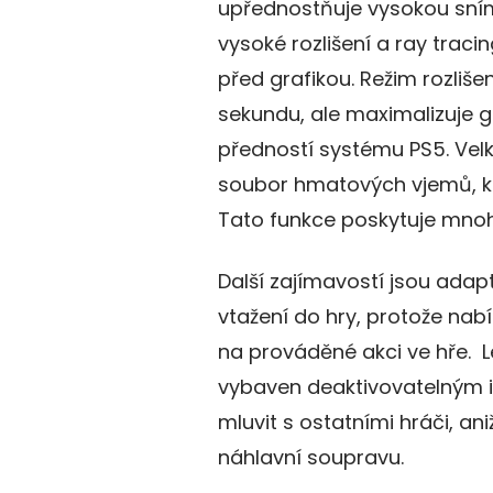
upřednostňuje vysokou sním
vysoké rozlišení a ray trac
před grafikou. Režim rozliš
sekundu, ale maximalizuje g
předností systému PS5. Vel
soubor hmatových vjemů, kt
Tato funkce poskytuje mnoh
Další zajímavostí jsou adapt
vtažení do hry, protože nabí
na prováděné akci ve hře. L
vybaven deaktivovatelným 
mluvit s ostatními hráči, an
náhlavní soupravu.