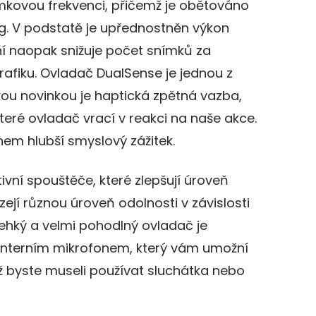
kovou frekvenci, přičemž je obětováno
ing. V podstatě je upřednostněn výkon
ení naopak snižuje počet snímků za
rafiku. Ovladač DualSense je jednou z
kou novinkou je haptická zpětná vazba,
eré ovladač vrací v reakci na naše akce.
em hlubší smyslový zážitek.
ivní spouštěče, které zlepšují úroveň
zejí různou úroveň odolnosti v závislosti
ehký a velmi pohodlný ovladač je
interním mikrofonem, který vám umožní
iž byste museli používat sluchátka nebo