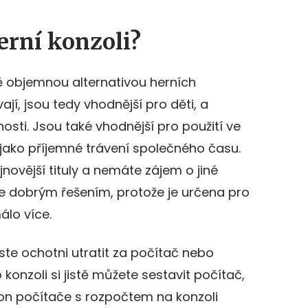
herní konzoli?
ě objemnou alternativou herních
ají, jsou tedy vhodnější pro děti, a
sti. Jsou také vhodnější pro použití ve
, jako příjemné trávení společného času.
novější tituly a nemáte zájem o jiné
le dobrým řešením, protože je určena pro
álo více.
jste ochotni utratit za počítač nebo
 konzoli si jistě můžete sestavit počítač,
ýkon počítače s rozpočtem na konzoli