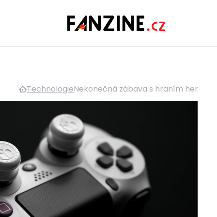
Technologie
Nekonečná zábava s hraním her