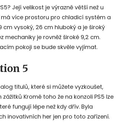
? Její velikost je výrazně větší než u
u má více prostoru pro chladicí systém a
39 cm vysoký, 26 cm hluboký a je široký
bez mechaniky je rovněž široké 9,2 cm.
vacím pokoji se bude skvěle vyjímat.
tion 5
log titulů, které si můžete vyzkoušet,
zážitků Kromě toho že na konzoli PS5 lze
teré fungují lépe než kdy dřív. Byla
h inovativních her jen pro toto zařízení.