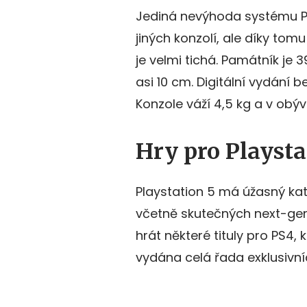
Jediná nevýhoda systému PS5
jiných konzolí, ale díky tom
je velmi tichá. Památník je 
asi 10 cm. Digitální vydání 
Konzole váží 4,5 kg a v obý
Hry pro Playsta
Playstation 5 má úžasný kata
včetně skutečných next-gen 
hrát některé tituly pro PS4, k
vydána celá řada exklusivníc