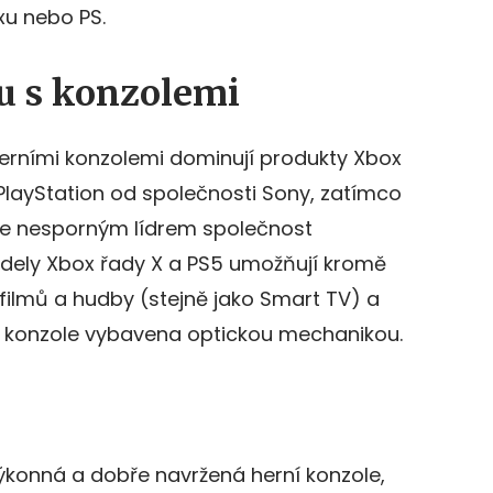
u nebo PS.
hu s konzolemi
herními konzolemi dominují produkty Xbox
PlayStation od společnosti Sony, zatímco
 je nesporným lídrem společnost
odely Xbox řady X a PS5 umožňují kromě
filmů a hudby (stejně jako Smart TV) a
e konzole vybavena optickou mechanikou.
ýkonná a dobře navržená herní konzole,