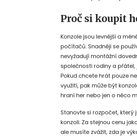
Proč si koupit 
Konzole jsou levnější a mén
počítačů. Snadněji se použív
nevyžadují montážní dovedno
společnosti rodiny a přátel
Pokud chcete hrát pouze nej
využití, pak může být konzo
hraní her nebo jen o něco m
Stanovte si rozpočet, který 
konzoli. Za stejnou cenu jako
ale musíte zvážit, zda je v