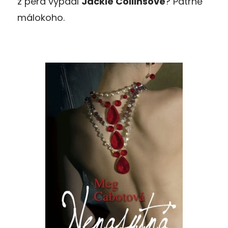
z pera vypadl
Jackie Collinsové
? Patrně
málokoho.