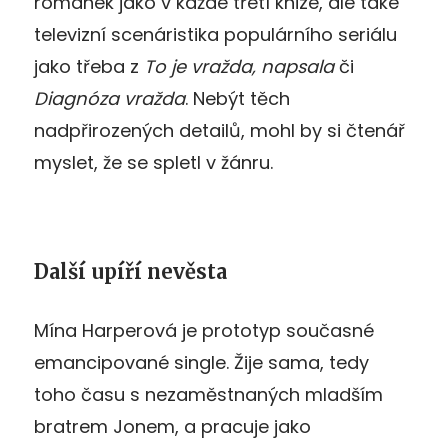
románek jako v každé třetí knize, ale také
televizní scenáristika populárního seriálu
jako třeba z
To je vražda, napsala
či
Diagnóza vražda
. Nebýt těch
nadpřirozených detailů, mohl by si čtenář
myslet, že se spletl v žánru.
Další upíří nevěsta
Mína Harperová je prototyp současné
emancipované single. Žije sama, tedy
toho času s nezaměstnaných mladším
bratrem Jonem, a pracuje jako