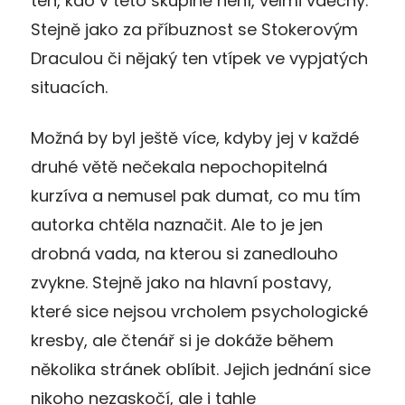
ten, kdo v této skupině není, velmi vděčný.
Stejně jako za příbuznost se Stokerovým
Draculou či nějaký ten vtípek ve vypjatých
situacích.
Možná by byl ještě více, kdyby jej v každé
druhé větě nečekala nepochopitelná
kurzíva a nemusel pak dumat, co mu tím
autorka chtěla naznačit. Ale to je jen
drobná vada, na kterou si zanedlouho
zvykne. Stejně jako na hlavní postavy,
které sice nejsou vrcholem psychologické
kresby, ale čtenář si je dokáže během
několika stránek oblíbit. Jejich jednání sice
nikoho nezaskočí, ale i tahle