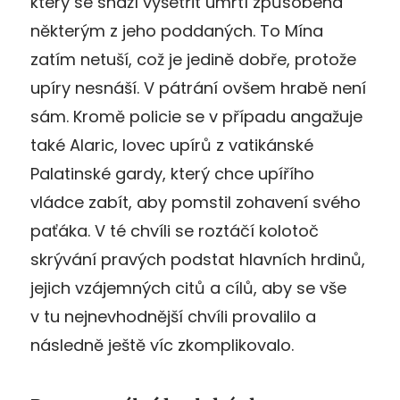
který se snaží vyšetřit úmrtí způsobená
některým z jeho poddaných. To Mína
zatím netuší, což je jedině dobře, protože
upíry nesnáší. V pátrání ovšem hrabě není
sám. Kromě policie se v případu angažuje
také Alaric, lovec upírů z vatikánské
Palatinské gardy, který chce upířího
vládce zabít, aby pomstil zohavení svého
paťáka. V té chvíli se roztáčí kolotoč
skrývání pravých podstat hlavních hrdinů,
jejich vzájemných citů a cílů, aby se vše
v tu nejnevhodnější chvíli provalilo a
následně ještě víc zkomplikovalo.