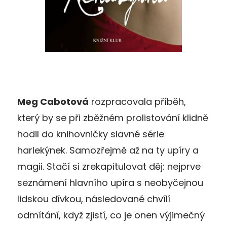
Meg Cabotová
rozpracovala příběh,
který by se při zběžném prolistování klidně
hodil do knihovničky slavné série
harlekýnek. Samozřejmě až na ty upíry a
magii. Stačí si zrekapitulovat děj: nejprve
seznámení hlavního upíra s neobyčejnou
lidskou dívkou, následované chvílí
odmítání, když zjistí, co je onen výjimečný