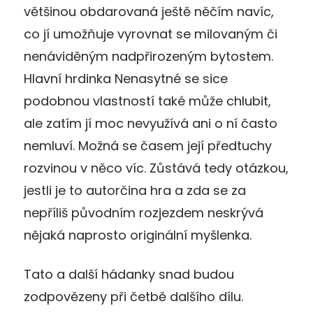
většinou obdarovaná ještě něčím navíc,
co jí umožňuje vyrovnat se milovaným či
nenáviděným nadpřirozeným bytostem.
Hlavní hrdinka Nenasytné se sice
podobnou vlastností také může chlubit,
ale zatím jí moc nevyužívá ani o ní často
nemluví. Možná se časem její předtuchy
rozvinou v něco víc. Zůstává tedy otázkou,
jestli je to autorčina hra a zda se za
nepříliš původním rozjezdem neskrývá
nějaká naprosto originální myšlenka.
Tato a další hádanky snad budou
zodpovězeny při četbě dalšího dílu.