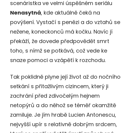
scenáristka ve velmi úspěšném seriálu
Nenasytná
, kde aktuálně čeká na
povýšení. Vystačí s penězi a do vztahů se
nežene, koneckonců má kočku. Navíc jí
překáží, že dovede předpovědět smrt
toho, s nímž se potkává, což vede ke
snaze pomoci a vzápětí k rozchodu.
Tak poklidně plyne její život až do nočního
setkání s přitažlivým cizincem, který ji
zachrání před zdivočelým hejnem
netopýrů a do něhož se téměř okamžitě
zamiluje. Je jím hrabě Lucien Antonescu,
nejvyšší upír s relativně dobrým srdcem,