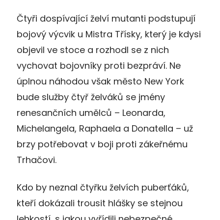
Čtyři dospívající želví mutanti podstupují
bojový výcvik u Mistra Třísky, který je kdysi
objevil ve stoce a rozhodl se z nich
vychovat bojovníky proti bezpráví. Ne
úplnou náhodou však město New York
bude služby čtyř želváků se jmény
renesančních umělců – Leonarda,
Michelangela, Raphaela a Donatella – už
brzy potřebovat v boji proti zákeřnému
Trhačovi.
Kdo by neznal čtyřku želvích puberťáků,
kteří dokázali trousit hlášky se stejnou
lehkostí, s jakou vyřídili nebezpečné