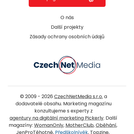
O nás
Další projekty
Zásady ochrany osobních údajů
© 2009 - 2026
CzechNetMedia s.r.o.
a
dodavatelé obsahu. Marketing magazínu
konzultujeme s experty z
agentury na digitální marketing Pickerly
. Další
magazíny:
WomanOnly
,
MotherClub
,
Oběhání
,
JenProTěhotné
,
Předškolnívěk
,
Topzine
,