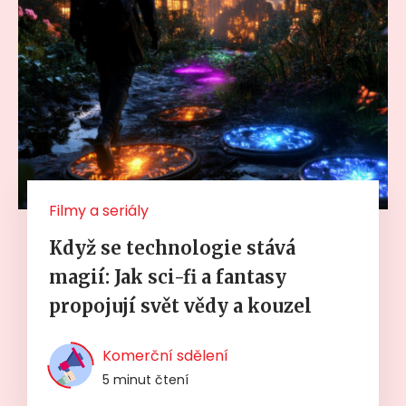
Filmy a seriály
Když se technologie stává
magií: Jak sci-fi a fantasy
propojují svět vědy a kouzel
Komerční sdělení
5 minut čtení