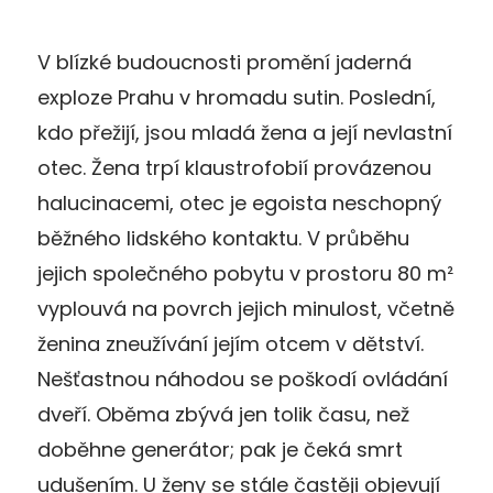
V blízké budoucnosti promění jaderná
exploze Prahu v hromadu sutin. Poslední,
kdo přežijí, jsou mladá žena a její nevlastní
otec. Žena trpí klaustrofobií provázenou
halucinacemi, otec je egoista neschopný
běžného lidského kontaktu. V průběhu
jejich společného pobytu v prostoru 80 m²
vyplouvá na povrch jejich minulost, včetně
ženina zneužívání jejím otcem v dětství.
Nešťastnou náhodou se poškodí ovládání
dveří. Oběma zbývá jen tolik času, než
doběhne generátor; pak je čeká smrt
udušením. U ženy se stále častěji objevují