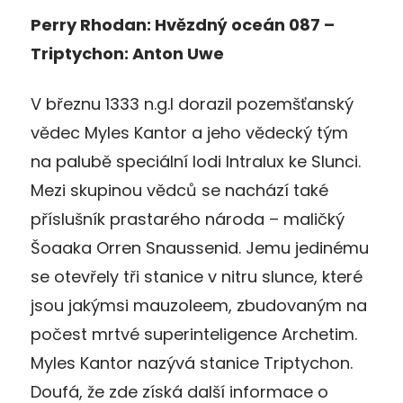
Perry Rhodan: Hvězdný oceán 087 –
Triptychon: Anton Uwe
V březnu 1333 n.g.l dorazil pozemšťanský
vědec Myles Kantor a jeho vědecký tým
na palubě speciální lodi Intralux ke Slunci.
Mezi skupinou vědců se nachází také
příslušník prastarého národa – maličký
Šoaaka Orren Snaussenid. Jemu jedinému
se otevřely tři stanice v nitru slunce, které
jsou jakýmsi mauzoleem, zbudovaným na
počest mrtvé superinteligence Archetim.
Myles Kantor nazývá stanice Triptychon.
Doufá, že zde získá další informace o