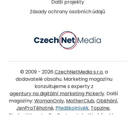
Další projekty
Zásady ochrany osobních údajů
© 2009 - 2026
CzechNetMedia s.r.o.
a
dodavatelé obsahu. Marketing magazínu
konzultujeme s experty z
agentury na digitální marketing Pickerly
. Další
magazíny:
WomanOnly
,
MotherClub
,
Oběhání
,
JenProTěhotné
,
Předškolnívěk
,
Topzine
,
StudentMag
,
JenProCestovatele
,
WeddingMag
,
LivingMag
,
Ocukroví
,
JenOHubnutí
.