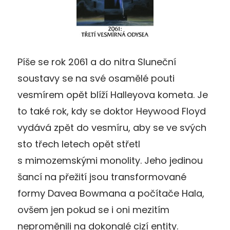
Píše se rok 2061 a do nitra Sluneční
soustavy se na své osamělé pouti
vesmírem opět blíží Halleyova kometa. Je
to také rok, kdy se doktor Heywood Floyd
vydává zpět do vesmíru, aby se ve svých
sto třech letech opět střetl
s mimozemskými monolity. Jeho jedinou
šancí na přežití jsou transformované
formy Davea Bowmana a počítače Hala,
ovšem jen pokud se i oni mezitím
neproměnili na dokonalé cizí entity.