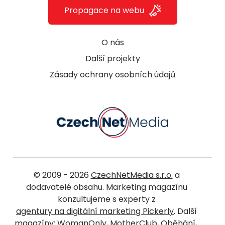
Propagace na webu
O nás
Další projekty
Zásady ochrany osobních údajů
© 2009 - 2026
CzechNetMedia s.r.o.
a
dodavatelé obsahu. Marketing magazínu
konzultujeme s experty z
agentury na digitální marketing Pickerly
. Další
magazíny:
WomanOnly
,
MotherClub
,
Oběhání
,