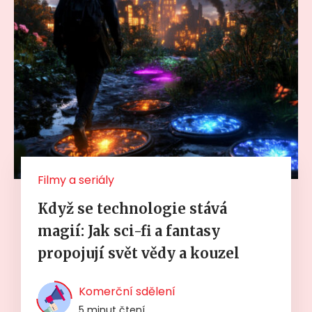
Filmy a seriály
Když se technologie stává
magií: Jak sci-fi a fantasy
propojují svět vědy a kouzel
Komerční sdělení
5 minut čtení