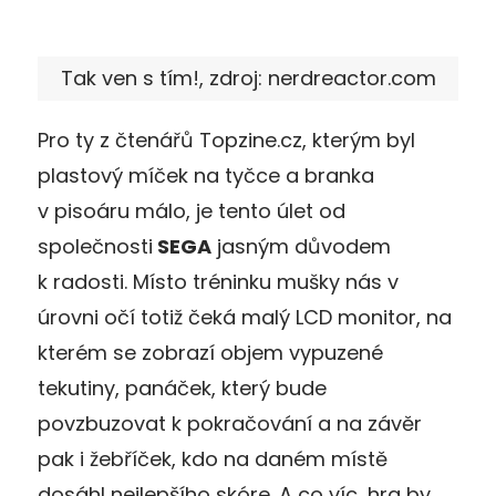
Tak ven s tím!, zdroj: nerdreactor.com
Pro ty z čtenářů Topzine.cz, kterým byl
plastový míček na tyčce a branka
v pisoáru málo, je tento úlet od
společnosti
SEGA
jasným důvodem
k radosti. Místo tréninku mušky nás v
úrovni očí totiž čeká malý LCD monitor, na
kterém se zobrazí objem vypuzené
tekutiny, panáček, který bude
povzbuzovat k pokračování a na závěr
pak i žebříček, kdo na daném místě
dosáhl nejlepšího skóre. A co víc, hra by