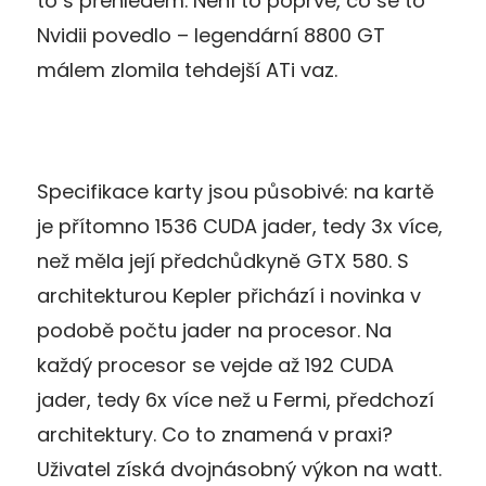
to s přehledem. Není to poprvé, co se to
Nvidii povedlo – legendární 8800 GT
málem zlomila tehdejší ATi vaz.
Specifikace karty jsou působivé: na kartě
je přítomno 1536 CUDA jader, tedy 3x více,
než měla její předchůdkyně GTX 580. S
architekturou Kepler přichází i novinka v
podobě počtu jader na procesor. Na
každý procesor se vejde až 192 CUDA
jader, tedy 6x více než u Fermi, předchozí
architektury. Co to znamená v praxi?
Uživatel získá dvojnásobný výkon na watt.