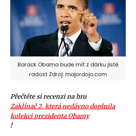
Barack Obama bude mít z dárku jistě
radost Zdroj: majordojo.com
Přečtěte si recenzi na hru
Zaklínač 2, která nedávno doplnila
kolekci prezidenta Obamy
!