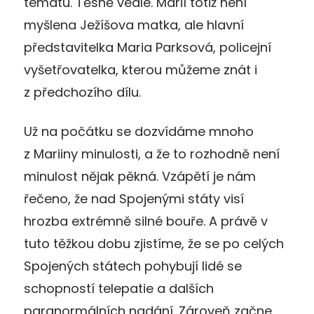
tématu. Těsně vedle. Marií totiž není
myšlena Ježíšova matka, ale hlavní
představitelka Maria Parksová, policejní
vyšetřovatelka, kterou můžeme znát i
z předchozího dílu.
Už na počátku se dozvídáme mnoho
z Mariiny minulosti, a že to rozhodně není
minulost nějak pěkná. Vzápětí je nám
řečeno, že nad Spojenými státy visí
hrozba extrémně silné bouře. A právě v
tuto těžkou dobu zjistíme, že se po celých
Spojených státech pohybují lidé se
schopností telepatie a dalších
paranormálních nadání. Zároveň začne