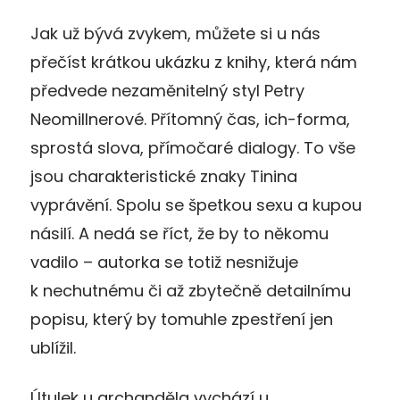
Jak už bývá zvykem, můžete si u nás
přečíst krátkou ukázku z knihy, která nám
předvede nezaměnitelný styl Petry
Neomillnerové. Přítomný čas, ich-forma,
sprostá slova, přímočaré dialogy. To vše
jsou charakteristické znaky Tinina
vyprávění. Spolu se špetkou sexu a kupou
násilí. A nedá se říct, že by to někomu
vadilo – autorka se totiž nesnižuje
k nechutnému či až zbytečně detailnímu
popisu, který by tomuhle zpestření jen
ublížil.
Útulek u archanděla vychází u