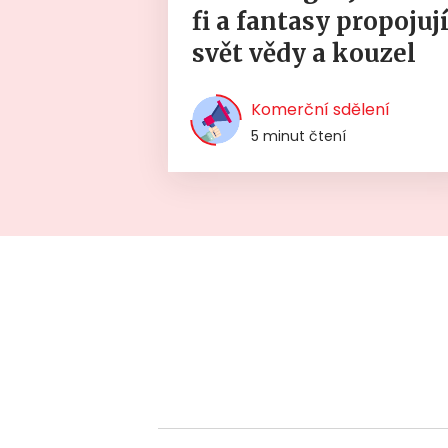
fi a fantasy propojuj
svět vědy a kouzel
Komerční sdělení
5 minut čtení