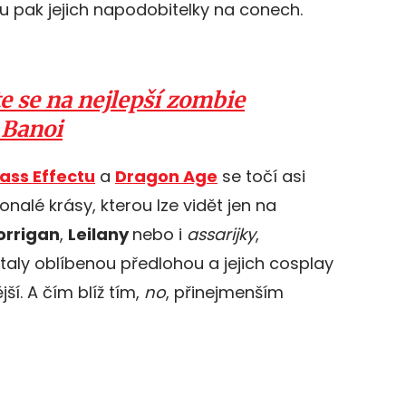
ou pak jejich napodobitelky na conech.
e se na nejlepší zombie
 Banoi
ass Effectu
a
Dragon Age
se točí asi
onalé krásy, kterou lze vidět jen na
orrigan
,
Leilany
nebo i
assarijky
,
taly oblíbenou předlohou a jejich cosplay
ší. A čím blíž tím,
no
, přinejmenším