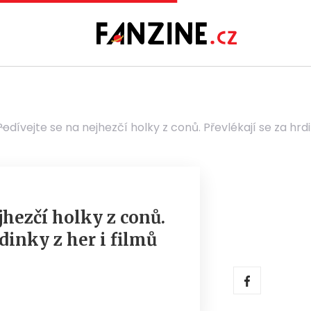
Podívejte se na nejhezčí holky z conů. Převlékají se za hrdi
jhezčí holky z conů.
dinky z her i filmů