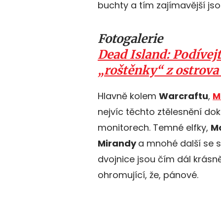
buchty a tím zajímavější js
Fotogalerie
Dead Island: Podívejt
„roštěnky“ z ostrova
Hlavně kolem
Warcraftu
,
M
nejvíc těchto ztělesnění dok
monitorech. Temné elfky,
M
Mirandy
a mnohé další se s
dvojnice jsou čím dál krásněj
ohromující, že, pánové.