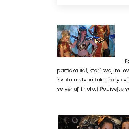
!F
partička lidí, kteří svoji m
života a stvoří tak někdy i 
se věnují i holky! Podívejte s