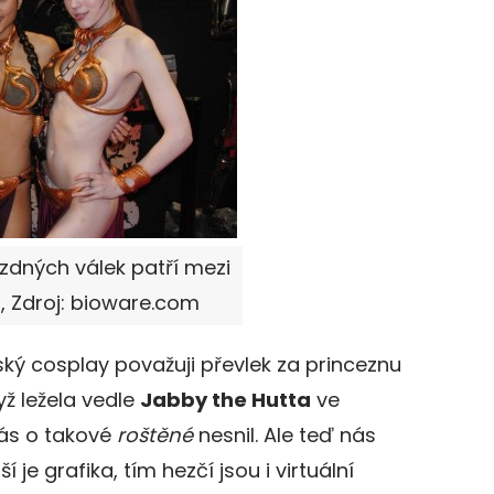
zdných válek patří mezi
h, Zdroj: bioware.com
ský cosplay považuji převlek za princeznu
yž ležela vedle
Jabby the Hutta
ve
nás o takové
roštěné
nesnil. Ale teď nás
 je grafika, tím hezčí jsou i virtuální