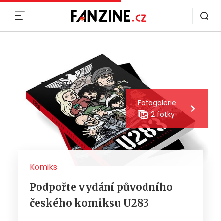
MENU
Fotogalerie
2 fotky
Komiks
Podpořte vydání původního
českého komiksu U283