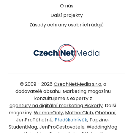
O nás
Další projekty
Zásady ochrany osobních údajů
© 2009 - 2026
CzechNetMedia s.r.o.
a
dodavatelé obsahu. Marketing magazínu
konzultujeme s experty z
agentury na digitální marketing Pickerly
. Další
magazíny:
WomanOnly
,
MotherClub
,
Oběhání
,
JenProTěhotné
,
Předškolnívěk
,
Topzine
,
StudentMag
,
JenProCestovatele
,
WeddingMag