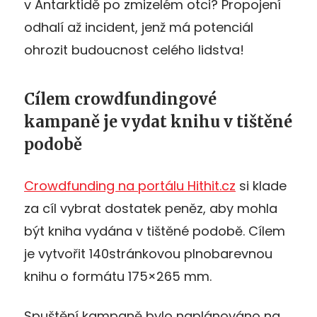
v Antarktidě po zmizelém otci? Propojení
odhalí až incident, jenž má potenciál
ohrozit budoucnost celého lidstva!
Cílem crowdfundingové
kampaně je vydat knihu v tištěné
podobě
Crowdfunding na portálu Hithit.cz
si klade
za cíl vybrat dostatek peněz, aby mohla
být kniha vydána v tištěné podobě. Cílem
je vytvořit 140stránkovou plnobarevnou
knihu o formátu 175×265 mm.
Spuštění kampaně bylo naplánováno na