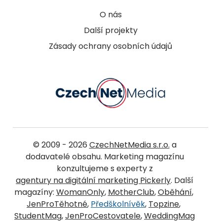
O nás
Další projekty
Zásady ochrany osobních údajů
© 2009 - 2026
CzechNetMedia s.r.o.
a
dodavatelé obsahu. Marketing magazínu
konzultujeme s experty z
agentury na digitální marketing Pickerly
. Další
magazíny:
WomanOnly
,
MotherClub
,
Oběhání
,
JenProTěhotné
,
Předškolnívěk
,
Topzine
,
StudentMag
,
JenProCestovatele
,
WeddingMag