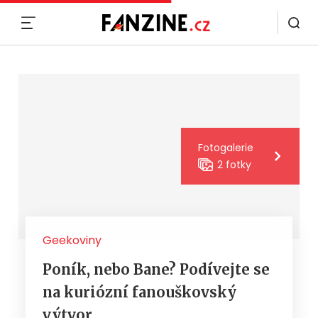
MENU
Fotogalerie
2 fotky
Geekoviny
Poník, nebo Bane? Podívejte se
na kuriózní fanouškovský
výtvor