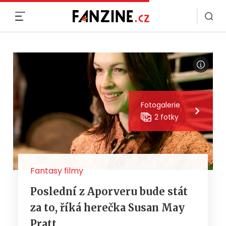
MENU
Fotogalerie
2 fotky
Fantasy filmy
Poslední z Aporveru bude stát
za to, říká herečka Susan May
Pratt