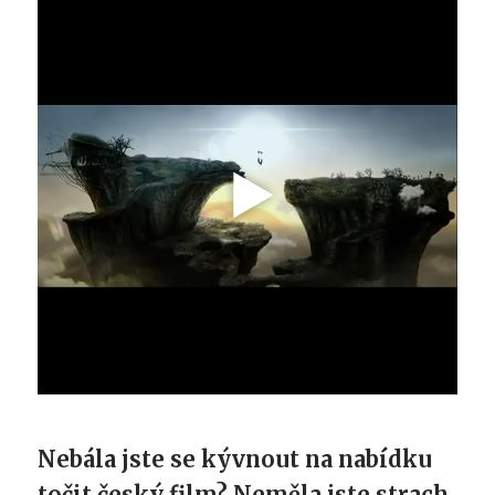
Nebála jste se kývnout na nabídku
točit český film? Neměla jste strach