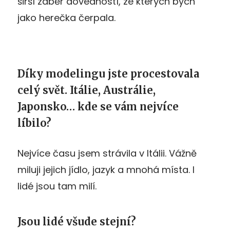
širší záběr dovedností, ze kterých bych
jako herečka čerpala.
Díky modelingu jste procestovala
celý svět. Itálie, Austrálie,
Japonsko… kde se vám nejvíce
líbilo?
Nejvíce času jsem strávila v Itálii. Vážně
miluji jejich jídlo, jazyk a mnohá místa. I
lidé jsou tam milí.
Jsou lidé všude stejní?