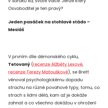
v
šaraku ka
, svaté válce. Jenže který
Osvoboditel je ten pravý?
Jeden pasáček na stohlavé stádo –
Mesiáš
V prvním díle démonského cyklu,
Tetovaný
(
recenze Alžběty Lexové
,
recenze Terezy Matouškové
), se Brett
věnoval psychologickému dopadu
strachu na různé povahové typy, tomu, co
strach s lidmi dělá, kam až je dokáže
zahnat a co všechno dokážou v ohrožení