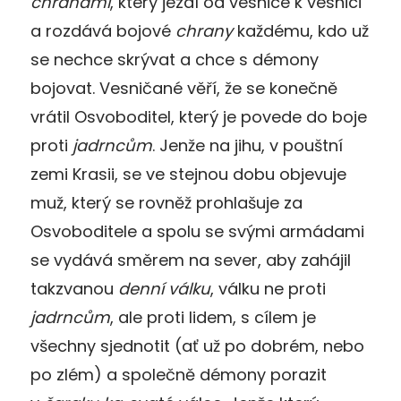
chranami
, který jezdí od vesnice k vesnici
a rozdává bojové
chrany
každému, kdo už
se nechce skrývat a chce s démony
bojovat. Vesničané věří, že se konečně
vrátil Osvoboditel, který je povede do boje
proti
jadrncům
. Jenže na jihu, v pouštní
zemi Krasii, se ve stejnou dobu objevuje
muž, který se rovněž prohlašuje za
Osvoboditele a spolu se svými armádami
se vydává směrem na sever, aby zahájil
takzvanou
denní válku
, válku ne proti
jadrncům
, ale proti lidem, s cílem je
všechny sjednotit (ať už po dobrém, nebo
po zlém) a společně démony porazit