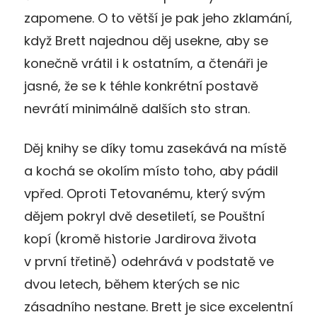
zapomene. O to větší je pak jeho zklamání,
když Brett najednou děj usekne, aby se
konečně vrátil i k ostatním, a čtenáři je
jasné, že se k téhle konkrétní postavě
nevrátí minimálně dalších sto stran.
Děj knihy se díky tomu zasekává na místě
a kochá se okolím místo toho, aby pádil
vpřed. Oproti Tetovanému, který svým
dějem pokryl dvě desetiletí, se Pouštní
kopí (kromě historie Jardirova života
v první třetině) odehrává v podstatě ve
dvou letech, během kterých se nic
zásadního nestane. Brett je sice excelentní