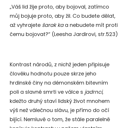
„Váš lid žije proto, aby bojoval, zatímco
můj bojuje proto, aby žil. Co budete dělat,
až vyhrajete
šarak ka
a nebudete mít proti
čemu bojovat?“ (Leesha Jardirovi, str.523)
Kontrast národů, z nichž jeden připisuje
člověku hodnotu pouze skrze jeho
hrdinské činy na démonském bitevním
poli a slavné smrti ve válce s
jadrnci
,
kdežto druhý staví lidský život mnohem
výš než válečnou slávu, je přímo do očí
bijící. Nemluvě o tom, že stále paralelně