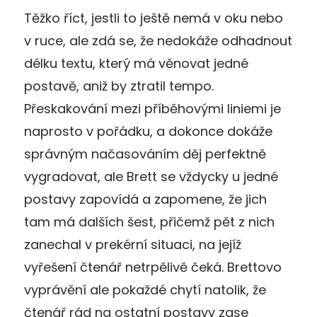
Těžko říct, jestli to ještě nemá v oku nebo
v ruce, ale zdá se, že nedokáže odhadnout
délku textu, který má věnovat jedné
postavě, aniž by ztratil tempo.
Přeskakování mezi příběhovými liniemi je
naprosto v pořádku, a dokonce dokáže
správným načasováním děj perfektně
vygradovat, ale Brett se vždycky u jedné
postavy zapovídá a zapomene, že jich
tam má dalších šest, přičemž pět z nich
zanechal v prekérní situaci, na jejíž
vyřešení čtenář netrpělivě čeká. Brettovo
vyprávění ale pokaždé chytí natolik, že
čtenář rád na ostatní postavy zase