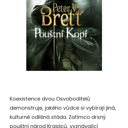
Koexistence dvou Osvoboditelů
demonstruje, jakého vůdce si vybírají jiná,
kulturně odlišná stáda. Zatímco drsný
pouštní národ Krasijců, vyznávající