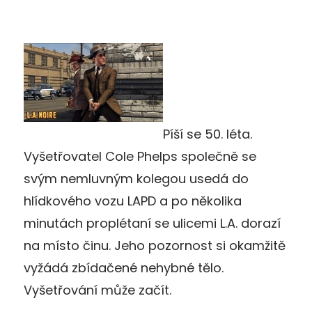
Píší se 50. léta.
Vyšetřovatel Cole Phelps společně se
svým nemluvným kolegou usedá do
hlídkového vozu LAPD a po několika
minutách proplétaní se ulicemi L.A. dorazí
na místo činu. Jeho pozornost si okamžitě
vyžádá zbídačené nehybné tělo.
Vyšetřování může začít.