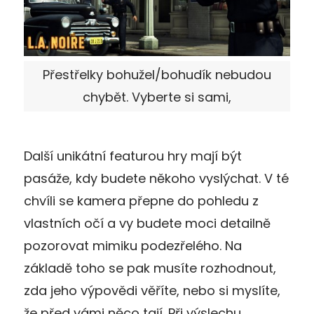
Přestřelky bohužel/bohudík nebudou
chybět. Vyberte si sami,
Další unikátní featurou hry mají být
pasáže, kdy budete někoho vyslýchat. V té
chvíli se kamera přepne do pohledu z
vlastních očí a vy budete moci detailně
pozorovat mimiku podezřelého. Na
základě toho se pak musíte rozhodnout,
zda jeho výpovědi věříte, nebo si myslíte,
že před vámi něco tají. Při výslechu