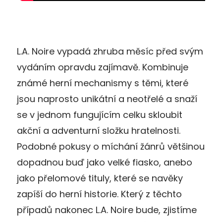
L.A. Noire vypadá zhruba měsíc před svým
vydáním opravdu zajímavě. Kombinuje
známé herní mechanismy s těmi, které
jsou naprosto unikátní a neotřelé a snaží
se v jednom fungujícím celku skloubit
akční a adventurní složku hratelnosti.
Podobné pokusy o míchání žánrů většinou
dopadnou buď jako velké fiasko, anebo
jako přelomové tituly, které se navěky
zapíší do herní historie. Který z těchto
případů nakonec L.A. Noire bude, zjistíme