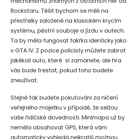
mechanismů známých z ostatních her od
Rockstaru. Těšit bychom se měli na
přestřelky založené na klasickém krycím
systému, pěstní souboje a jízdu v autech.
Ta by měla fungovat takřka identicky jako
v GTA IV. Z pozice policisty můžete zabrat
jakékoli auto, které si zamanete, ale hra
vás bude trestat, pokud toho budete
zneužívat.
Stejně tak budete pokutováni za ničení
veřejného majetku v případě, že selžou
vaše řidičské dovednosti. Minimapa už by
neměla obsahovat GPS, která vám
automaticky vyhledá nejkratší možnou