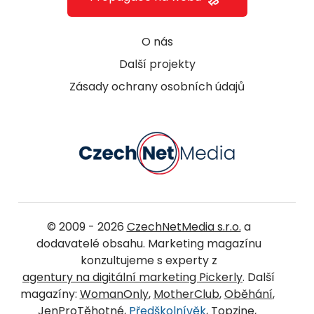
O nás
Další projekty
Zásady ochrany osobních údajů
© 2009 - 2026
CzechNetMedia s.r.o.
a
dodavatelé obsahu. Marketing magazínu
konzultujeme s experty z
agentury na digitální marketing Pickerly
. Další
magazíny:
WomanOnly
,
MotherClub
,
Oběhání
,
JenProTěhotné
,
Předškolnívěk
,
Topzine
,