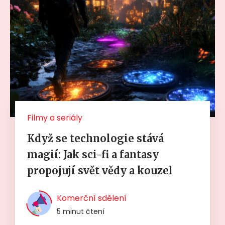
Filmy a seriály
Když se technologie stává
magií: Jak sci-fi a fantasy
propojují svět vědy a kouzel
Komerční sdělení
5 minut čtení