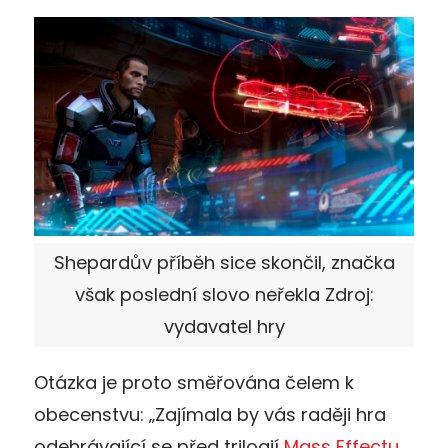
Shepardův příběh sice skončil, značka
však poslední slovo neřekla Zdroj:
vydavatel hry
Otázka je proto směřována čelem k
obecenstvu: „Zajímala by vás raději hra
odehrávající se před trilogií
Mass Effectu
,