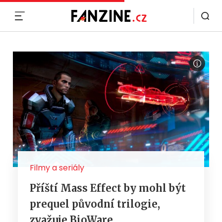
MENU
Filmy a seriály
Příští Mass Effect by mohl být
prequel původní trilogie,
zvažuje BioWare