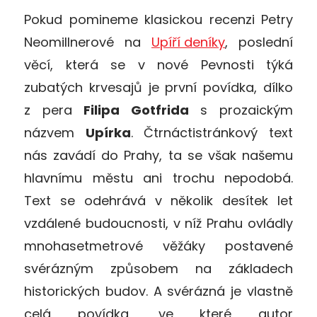
Pokud pomineme klasickou recenzi Petry
Neomillnerové na
Upíří deníky
, poslední
věcí, která se v nové Pevnosti týká
zubatých krvesajů je první povídka, dílko
z pera
Filipa Gotfrida
s prozaickým
názvem
Upírka
. Čtrnáctistránkový text
nás zavádí do Prahy, ta se však našemu
hlavnímu městu ani trochu nepodobá.
Text se odehrává v několik desítek let
vzdálené budoucnosti, v níž Prahu ovládly
mnohasetmetrové věžáky postavené
svérázným způsobem na základech
historických budov. A svérázná je vlastně
celá povídka, ve které autor