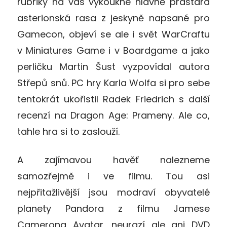
rubriky na vás vykoukne hlavně prastará
asterionská rasa z jeskyně napsané pro
Gamecon, objeví se ale i svět WarCraftu
v Miniatures Game i v Boardgame a jako
perličku Martin Šust vyzpovídal autora
Střepů snů. PC hry Karla Wolfa si pro sebe
tentokrát ukořistil Radek Friedrich s další
recenzí na Dragon Age: Prameny. Ale co,
tahle hra si to zaslouží.
A zajímavou havěť nalezneme
samozřejmě i ve filmu. Tou asi
nejpřitažlivější jsou modraví obyvatelé
planety Pandora z filmu Jamese
Camerona Avatar, neurazí ale ani DVD