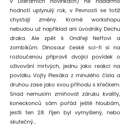
v Literárních novinkách) ne nadarmo
hodnotí uplynulý rok, v Pevnosti se totiž
chystají změny. Kromě workshopu
nebudou už například ani úvodníky Dechu
draka. Ale zpět k Ondřeji Neffovi a
zombíkům. Dinosaur české sci-fi si na
rozloučenou připravil dvojici povídek o
oživování mrtvých, jednu jako reakci na
povídku Vojty Plesáka z minulého čísla a
druhou zase jako svou příhodu s křečkem.
Snad nemusím zmiňovat záruku kvality,
koneckonců sám pořád ještě hloubám,
jestli ten 28. říjen byl vymyšlený, nebo
skutečný…