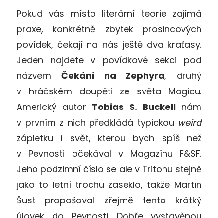
Pokud vás místo literární teorie zajímá
praxe, konkrétně zbytek prosincových
povídek, čekají na nás ještě dva kraťasy.
Jeden najdete v povídkové sekci pod
názvem
Čekání na Zephyra
, druhý
v hráčském doupěti ze světa Magicu.
Americký autor
Tobias S. Buckell
nám
v prvním z nich předkládá typickou
weird
zápletku i svět, kterou bych spíš než
v Pevnosti očekával v Magazínu F&SF.
Jeho podzimní číslo se ale v Tritonu stejně
jako to letní trochu zaseklo, takže Martin
Šust propašoval zřejmě tento krátký
úlovek do Pevnosti. Dobře vystavěnou