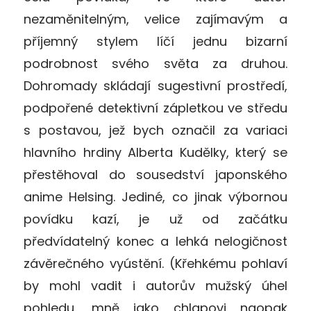
nezaměnitelným, velice zajímavým a
příjemný stylem líčí jednu bizarní
podrobnost svého světa za druhou.
Dohromady skládají sugestivní prostředí,
podpořené detektivní zápletkou ve středu
s postavou, jež bych označil za variaci
hlavního hrdiny Alberta Kudělky, který se
přestěhoval do sousedství japonského
anime Helsing. Jediné, co jinak výbornou
povídku kazí, je už od začátku
předvídatelný konec a lehká nelogičnost
závěrečného vyústění. (Křehkému pohlaví
by mohl vadit i autorův mužský úhel
pohledu, mně jako chlapovi naopak