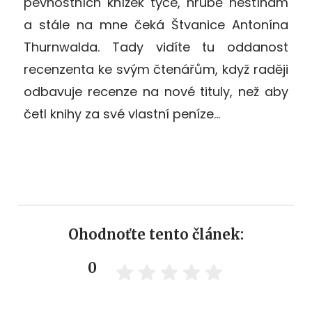
pevnostních knížek týče, hrubě nestíhám
a stále na mne čeká Štvanice Antonína
Thurnwalda. Tady vidíte tu oddanost
recenzenta ke svým čtenářům, když raději
odbavuje recenze na nové tituly, než aby
četl knihy za své vlastní peníze…
Ohodnoťte tento článek:
0