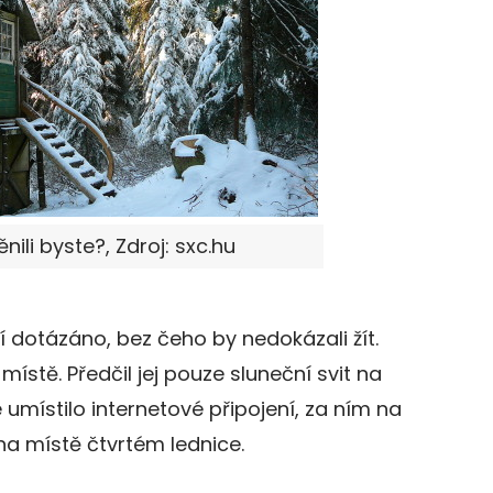
nili byste?, Zdroj: sxc.hu
dí dotázáno, bez čeho by nedokázali žít.
ístě. Předčil jej pouze sluneční svit na
umístilo internetové připojení, za ním na
a místě čtvrtém lednice.