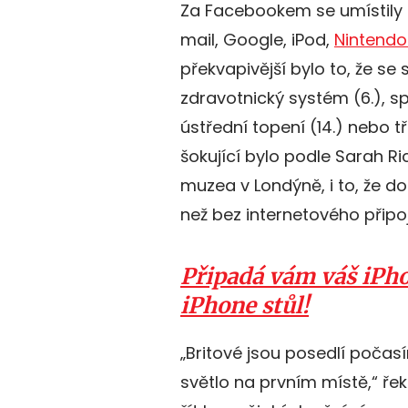
Za Facebookem se umístily r
mail, Google, iPod,
Nintendo
překvapivější bylo to, že se 
zdravotnický systém (6.), sp
ústřední topení (14.) nebo t
šokující bylo podle Sarah 
muzea v Londýně, i to, že d
než bez internetového připoj
Připadá vám váš iPhon
iPhone stůl!
„Britové jsou posedlí počasí
světlo na prvním místě,“ ře