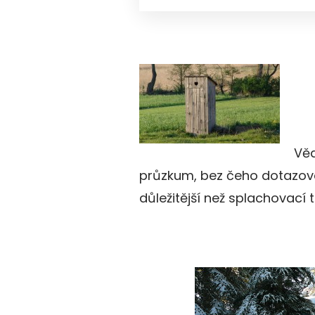
Vě
průzkum, bez čeho dotazovaní
důležitější než splachovací 