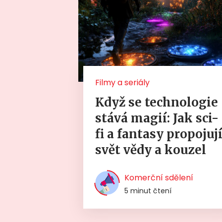
Filmy a seriály
Když se technologie
stává magií: Jak sci-
fi a fantasy propojuj
svět vědy a kouzel
Komerční sdělení
5 minut čtení