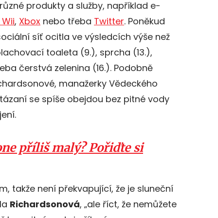
ůzné produkty a služby, například e-
 Wii
,
Xbox
nebo třeba
Twitter
. Poněkud
sociální síť ocitla ve výsledcích výše než
lachovací toaleta (9.), sprcha (13.),
řeba čerstvá zelenina (16.). Podobně
Richardsonové, manažerky Vědeckého
otázaní se spíše obejdou bez pitné vody
ení.
e příliš malý? Pořiďte si
m, takže není překvapující, že je sluneční
kla
Richardsonová
, „ale říct, že nemůžete