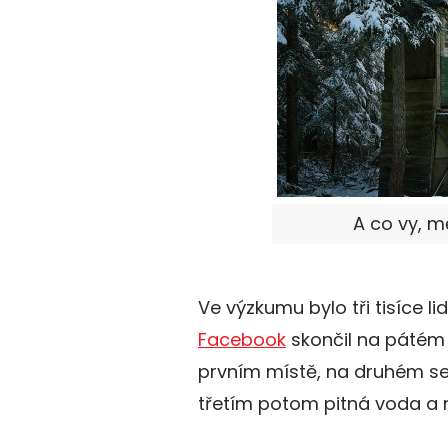
A co vy, mě
Ve výzkumu bylo tři tisíce li
Facebook
skončil na pátém m
prvním místě, na druhém se 
třetím potom pitná voda a n