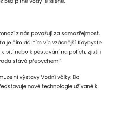
ž bez pitné vody je šílené.
 mnozí z nás považují za samozřejmost,
a je čím dál tím víc vzácnější. Kdybyste
é k pití nebo k pěstování na polích, zjistili
í voda stává přepychem.“
uzejní výstavy Vodní války: Boj
představuje nové technologie užívané k