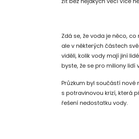
žít bez nějakých věcí více ne
Zdá se, že voda je něco, co
ale v některých částech svět
viděli, kolik vody mají jiní lid
byste, že se pro miliony lid
Průzkum byl součástí nové m
s potravinovou krizí, která 
řešení nedostatku vody.