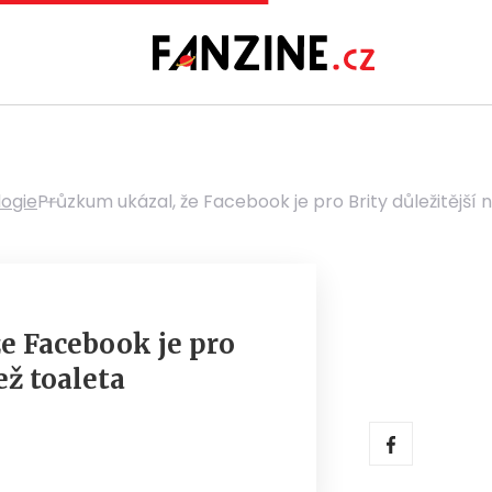
ogie
Průzkum ukázal, že Facebook je pro Brity důležitější 
e Facebook je pro
ež toaleta