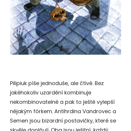
Pilipiuk píše jednoduše, ale čtivě. Bez
jakéhokoliv uzardění kombinuje
nekombinovatelné a pak to ještě vylepší
nějakým fórkem. Antihrdina Vandrovec a
Semen jsou bizardní postavičky, které se
skvěle doplňují. Oba jsou ješitní, každý