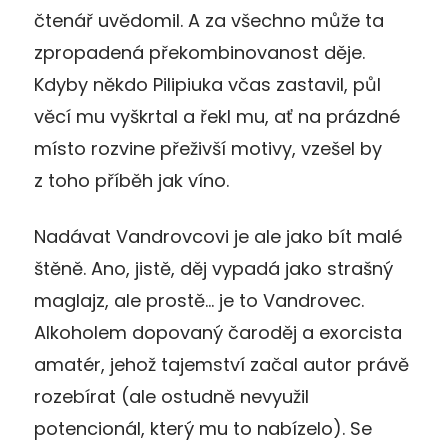
čtenář uvědomil. A za všechno může ta
zpropadená překombinovanost děje.
Kdyby někdo Pilipiuka včas zastavil, půl
věcí mu vyškrtal a řekl mu, ať na prázdné
místo rozvine přeživší motivy, vzešel by
z toho příběh jak víno.
Nadávat Vandrovcovi je ale jako bít malé
štěně. Ano, jistě, děj vypadá jako strašný
maglajz, ale prostě… je to Vandrovec.
Alkoholem dopovaný čaroděj a exorcista
amatér, jehož tajemství začal autor právě
rozebírat (ale ostudně nevyužil
potencionál, který mu to nabízelo). Se