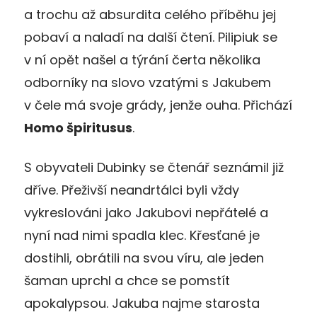
a trochu až absurdita celého příběhu jej
pobaví a naladí na další čtení. Pilipiuk se
v ní opět našel a týrání čerta několika
odborníky na slovo vzatými s Jakubem
v čele má svoje grády, jenže ouha. Přichází
Homo špiritusus
.
S obyvateli Dubinky se čtenář seznámil již
dříve. Přeživší neandrtálci byli vždy
vykreslováni jako Jakubovi nepřátelé a
nyní nad nimi spadla klec. Křesťané je
dostihli, obrátili na svou víru, ale jeden
šaman uprchl a chce se pomstít
apokalypsou. Jakuba najme starosta