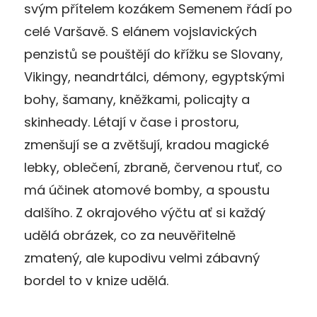
svým přítelem kozákem Semenem řádí po
celé Varšavě. S elánem vojslavických
penzistů se pouštějí do křížku se Slovany,
Vikingy, neandrtálci, démony, egyptskými
bohy, šamany, kněžkami, policajty a
skinheady. Létají v čase i prostoru,
zmenšují se a zvětšují, kradou magické
lebky, oblečení, zbraně, červenou rtuť, co
má účinek atomové bomby, a spoustu
dalšího. Z okrajového výčtu ať si každý
udělá obrázek, co za neuvěřitelně
zmatený, ale kupodivu velmi zábavný
bordel to v knize udělá.