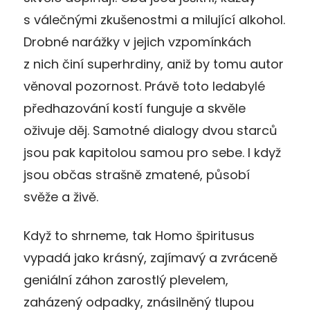
s válečnými zkušenostmi a milující alkohol.
Drobné narážky v jejich vzpomínkách
z nich činí superhrdiny, aniž by tomu autor
věnoval pozornost. Právě toto ledabylé
předhazování kostí funguje a skvěle
oživuje děj. Samotné dialogy dvou starců
jsou pak kapitolou samou pro sebe. I když
jsou občas strašně zmatené, působí
svěže a živě.
Když to shrneme, tak Homo špiritusus
vypadá jako krásný, zajímavý a zvráceně
geniální záhon zarostlý plevelem,
zaházený odpadky, znásilněný tlupou