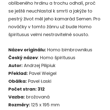
oblíbeného hrdinu a trochu odhalí, proč
se ještě neuchlastal k smrti a jakýže to
pestrý život měl jeho kamarád Semen. Pro
nováčky v tomto žánru už bude Homo
špiritusus velmi nestravitelné sousto.
Název originálu:
Homo bimbrownikus
Český název
: Homo špiritusus
Autor:
Andrzej Pilipiuk
Překlad:
Pavel Weigel
Obálka:
Pavel Łaski
Počet stran:
312
Vazba:
brožovaná
Rozměry:
125 x 195 mm