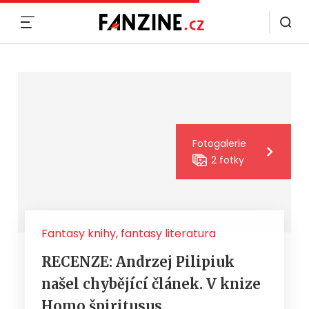
MENU
Fotogalerie
2 fotky
Fantasy knihy, fantasy literatura
RECENZE: Andrzej Pilipiuk
našel chybějící článek. V knize
Homo špiritusus