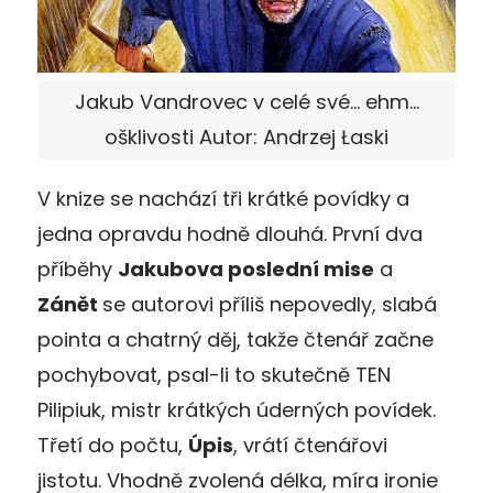
Jakub Vandrovec v celé své… ehm…
ošklivosti Autor: Andrzej Łaski
V knize se nachází tři krátké povídky a
jedna opravdu hodně dlouhá. První dva
příběhy
Jakubova poslední mise
a
Zánět
se autorovi příliš nepovedly, slabá
pointa a chatrný děj, takže čtenář začne
pochybovat, psal-li to skutečně TEN
Pilipiuk, mistr krátkých úderných povídek.
Třetí do počtu,
Úpis
, vrátí čtenářovi
jistotu. Vhodně zvolená délka, míra ironie