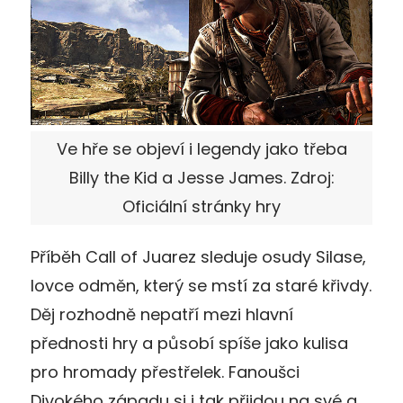
Ve hře se objeví i legendy jako třeba
Billy the Kid a Jesse James. Zdroj:
Oficiální stránky hry
Příběh Call of Juarez sleduje osudy Silase,
lovce odměn, který se mstí za staré křivdy.
Děj rozhodně nepatří mezi hlavní
přednosti hry a působí spíše jako kulisa
pro hromady přestřelek. Fanoušci
Divokého západu si i tak přijdou na své a