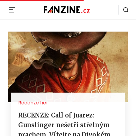
MENU
Recenze her
RECENZE: Call of Juarez:
Gunslinger nešetří střelným
prachem. Vítejte na Divokém