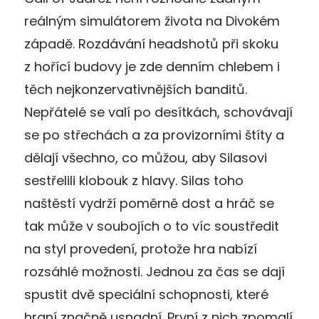
reálným simulátorem života na Divokém
západě. Rozdávání headshotů při skoku
z hořící budovy je zde denním chlebem i
těch nejkonzervativnějších banditů.
Nepřátelé se valí po desítkách, schovávají
se po střechách a za provizorními štíty a
dělají všechno, co můžou, aby Silasovi
sestřelili klobouk z hlavy. Silas toho
naštěstí vydrží poměrně dost a hráč se
tak může v soubojích o to víc soustředit
na styl provedení, protože hra nabízí
rozsáhlé možnosti. Jednou za čas se dají
spustit dvě speciální schopnosti, které
hraní značně usnadní. První z nich zpomalí