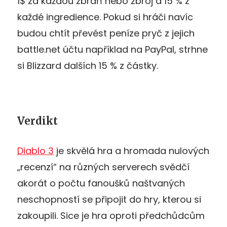
1$ za každou zbraň nebo zbroj a 15 % z
každé ingredience. Pokud si hráči navíc
budou chtít převést peníze pryč z jejich
battle.net účtu například na PayPal, strhne
si Blizzard dalších 15 % z částky.
Verdikt
Diablo 3
je skvělá hra a hromada nulových
„recenzí“ na různých serverech svědčí
akorát o počtu fanoušků naštvaných
neschopností se připojit do hry, kterou si
zakoupili. Sice je hra oproti předchůdcům