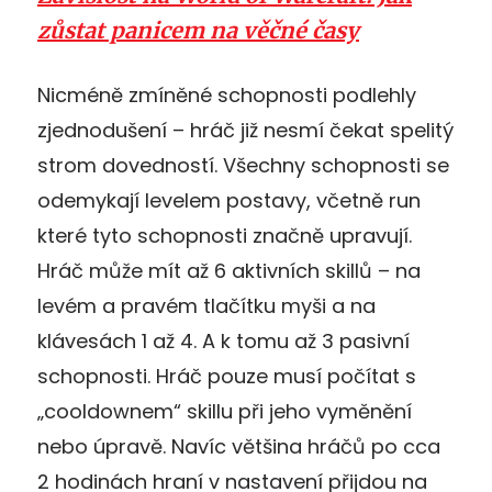
zůstat panicem na věčné časy
Nicméně zmíněné schopnosti podlehly
zjednodušení – hráč již nesmí čekat spelitý
strom dovedností. Všechny schopnosti se
odemykají levelem postavy, včetně run
které tyto schopnosti značně upravují.
Hráč může mít až 6 aktivních skillů – na
levém a pravém tlačítku myši a na
klávesách 1 až 4. A k tomu až 3 pasivní
schopnosti. Hráč pouze musí počítat s
„cooldownem“ skillu při jeho vyměnění
nebo úpravě. Navíc většina hráčů po cca
2 hodinách hraní v nastavení přijdou na