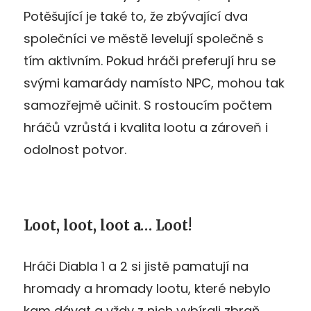
Potěšující je také to, že zbývající dva
společníci ve městě levelují společně s
tím aktivním. Pokud hráči preferují hru se
svými kamarády namísto NPC, mohou tak
samozřejmě učinit. S rostoucím počtem
hráčů vzrůstá i kvalita lootu a zároveň i
odolnost potvor.
Loot, loot, loot a… Loot!
Hráči Diabla 1 a 2 si jistě pamatují na
hromady a hromady lootu, které nebylo
kam dávat a vždy z nich vybírali zbraň,