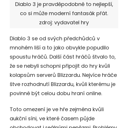
Diablo 3 je pravděpodobně to nejlepší,
co si může moderní fantasák přát.
zdroj: vydavatel hry
Diablo 3 se od svých předchůdců v
mnohém liší a to jako obvykle popudilo
spoustu hráčů. Další část hráčů štvalo to,
že se nebyli schopni připojit do hry kvůli
kolapsům serverů Blizzardu. Nejvíce hráče
štve rozhodnutí Blizzardu, kvůli kterému je
povinné být celou dobu hraní online.
Toto omezení je ve hře zejména kvůli
aukční síni, ve které časem půjde
obchodovat i reálnými penězmi. Problémy