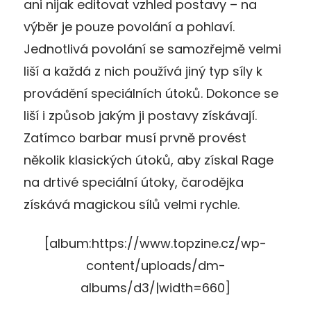
ani nijak editovat vzhled postavy – na
výběr je pouze povolání a pohlaví.
Jednotlivá povolání se samozřejmě velmi
liší a každá z nich používá jiný typ síly k
provádění speciálních útoků. Dokonce se
liší i způsob jakým ji postavy získávají.
Zatímco barbar musí prvně provést
několik klasických útoků, aby získal Rage
na drtivé speciální útoky, čarodějka
získává magickou sílů velmi rychle.
[album:https://www.topzine.cz/wp-
content/uploads/dm-
albums/d3/|width=660]