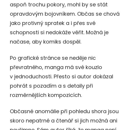
aspoň trochu pokory, mohl by se stát
opravdovým bojovníkem. Občas se chová
jako protivný spratek a i přes své
schopnosti si nedokáže věřit. Možná je
načase, aby komiks dospěl.
Po grafické stránce se neděje nic
převratného, manga má své kouzlo
v jednoduchosti. Přesto si autor dokázal
pohrát s pozadím a s detaily při
rozměrnějších kompozicích.
Občasné anomálie při pohledu shora jsou
skoro nepatrné a čtenář si jich možná ani
nevšimne. Sám autor říká, že manga není