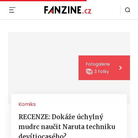
MENU
Fotogalerie
3 fotky
Komiks
RECENZE: Dokáže úchylný
mudrc naučit Naruta techniku
devítiocasého?