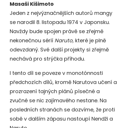
Masaši Kišimoto
Jeden z nejvýznačnějších autorů mangy
se narodil 8. listopadu 1974 v Japonsku.
Navždy bude spojen právě se zřejmě
nekonečnou sérií
Naruto,
které je plně
odevzdaný. Své další projekty si zřejmě
nechává pro strýčka příhodu.
I tento díl se poveze v monotónnosti
předchozích dílů, kromě Narutova učení a
prozrazení tajných plánů písečné a
zvučné se nic zajímavého nestane. Na
posledních stranách se dozvíme, že proti
sobě v dalším zápasu nastoupí Nendži a
Naruto.