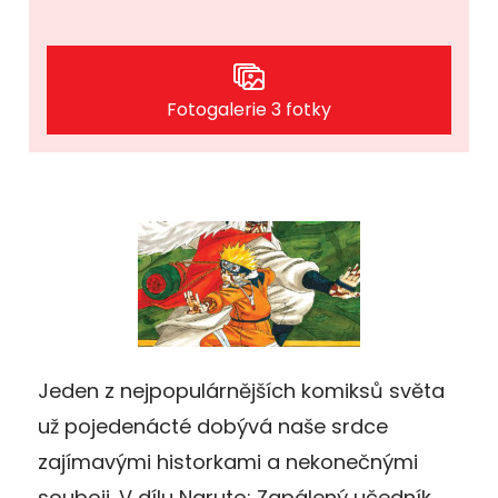
Fotogalerie 3 fotky
Jeden z nejpopulárnějších komiksů světa
už pojedenácté dobývá naše srdce
zajímavými historkami a nekonečnými
souboji. V dílu Naruto: Zapálený učedník