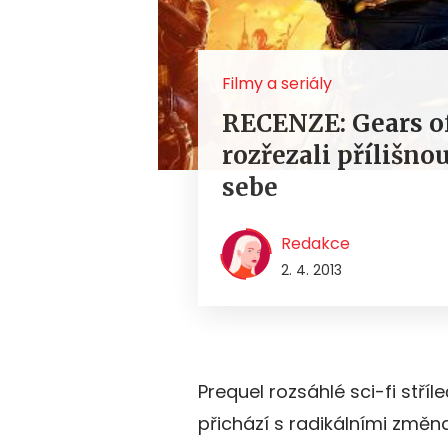
Filmy a seriály
RECENZE: Gears o
rozřezali přílišno
sebe
Redakce
2. 4. 2013
Prequel rozsáhlé sci-fi stří
přichází s radikálními změn