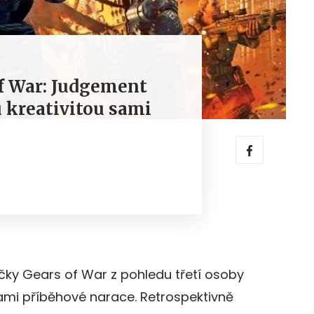
f War: Judgement
u kreativitou sami
lečky Gears of War z pohledu třetí osoby
ami příběhové narace. Retrospektivně