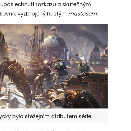
neuposlechnutí rozkazu a skutečným
ukovník vyzbrojený hustým
mustášem
.
ycky byla stěžejním atributem série.