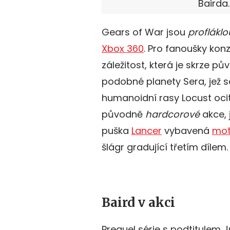
Bairda.
Gears of War jsou
profláklo
Xbox 360
. Pro fanoušky konz
záležitost, která je skrze p
podobné planety Sera, jež
humanoidní rasy Locust ocit
původně
hardcorové
akce, 
puška
Lancer
vybavená
mot
šlágr gradující třetím dílem.
Baird v akci
Prequel série s podtitulem J