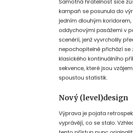
Samotná hratelnost sice zůs
kampaň se posunula do výraz
jedním dlouhým koridorem,
oddychovými pasážemi v po
scenérií, jenž vyvrcholily př
nepochopitelně přichází se
klasického kontinuálního pří
sekvence, které jsou vzáje
spoustou statistik.
Nový (level)design
Výprava je pojata retrospek
vyprávějí, co se stalo. Vzhl
tento přístup punc original