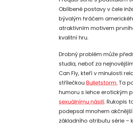
Oblíbené postavy v čele in
bývalým hráčem amerického 
atraktivním motivem prvního
kvalitní hru.
Drobný problém může předs
studia, neboť za nejnovějš
Can Fly, kteří v minulosti r
střílečkou
Bulletstorm.
Ta po
humoru s lehce erotickým 
sexuálnímu násilí
. Rukopis t
podepsal mnohem akčnější 
základního atributu série – k