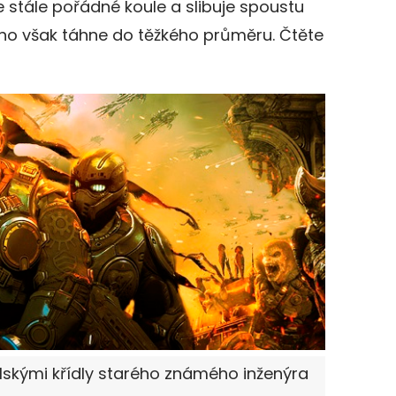
 stále pořádné koule a slibuje spoustu
o však táhne do těžkého průměru. Čtěte
elskými křídly starého známého inženýra