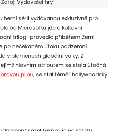
 Zdroj: Vydavatel hry
u
herní sérií vydávanou exkluzivně pro
ole od Microsoftu jde o kultovní
ůvodní trilogii provedla příběhem Zemi
 se po nečekaném útoku podzemní
la v plamenech globální války. Z
jejímž hlavním atributem se stala útočná
orovou pilou
, se stal téměř hollywoodský
udgement sázel takříkajíc na jistotu.