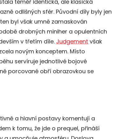
tala téměř identická, ale klasická
ně odlišných sfér. Původní díly byly jen
 ten byl však umně zamaskován
době drobných miniher a opulentních
edevším v třetím díle.
Judgement
však
 zcela novým konceptem. Místo
běhu servíruje jednotlivé bojové
mně porcované obří obrazovkou se
tivně a hlavní postavy komentují a
edem k tomu, že jde o prequel, přináší
ity a umocňuje atmosféru. Doslova