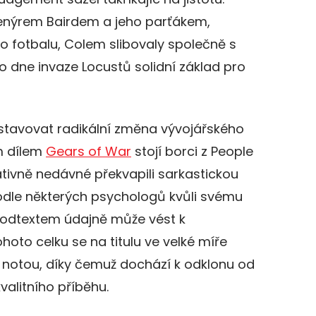
ženýrem Bairdem a jeho parťákem,
fotbalu, Colem slibovaly společně s
 dne invaze Locustů solidní základ pro
tavovat radikální změna vývojářského
ím dílem
Gears of War
stojí borci z People
elativně nedávné překvapili sarkastickou
dle některých psychologů kvůli svému
podtextem údajně může vést k
ohoto celku se na titulu ve velké míře
notou, díky čemuž dochází k odklonu od
valitního příběhu.