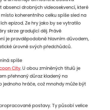
at absenci drobných videosekvencí, které
í místo koherentního celku spíše sled na
ch epizod. Ze hry jako by se vytratilo
 skrze gradující děj. Právě
ění je pravděpodobně hlavním důvodem,
atické úrovně svých předchůdců.
míná spíše
ccoon City
. U obou zmíněných titulů je
lem přehnaný důraz kladený na
pro jednoho hráče, což mnohdy může být
propracované postavy. Ty působí velice