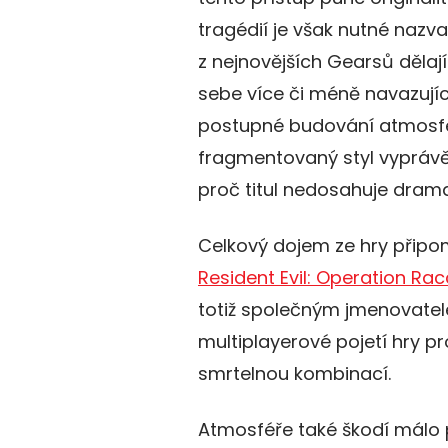
tragédií je však nutné nazv
z nejnovějších Gearsů dělaj
sebe více či méně navazující
postupné budování atmosféry
fragmentovaný styl vypráv
proč titul nedosahuje dram
Celkový dojem ze hry připo
Resident Evil: Operation Ra
totiž společným jmenovate
multiplayerové pojetí hry 
smrtelnou kombinací.
Atmosféře také škodí málo 