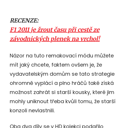
RECENZE:
F1 2011 je žrout času při cestě ze
závodnických plenek na vrchol!
Názor na tuto remakovací módu můžete
mít jaký chcete, faktem ovšem je, že
vydavatelským domům se tato strategie
ohromně vyplácí a plno hráčů také získá
možnost zahrát si starší kousky, které jim
mohly uniknout třeba kvůli tomu, že starší
konzoli nevlastnili.
Oba dva díly se v HD kolekci podařilo