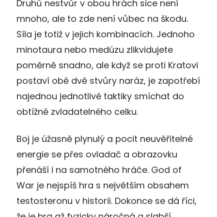
Druhů nestvůr v obou hrách sice není
mnoho, ale to zde není vůbec na škodu.
Síla je totiž v jejich kombinacích. Jednoho
minotaura nebo medúzu zlikvidujete
poměrně snadno, ale když se proti Kratovi
postaví obě dvě stvůry naráz, je zapotřebí
najednou jednotlivé taktiky smíchat do
obtížně zvladatelného celku.
Boj je úžasně plynulý a pocit neuvěřitelné
energie se přes ovladač a obrazovku
přenáší i na samotného hráče. God of
War je nejspíš hra s největším obsahem
testosteronu v historii. Dokonce se dá říci,
že je hra až fyzicky náročná a slabší