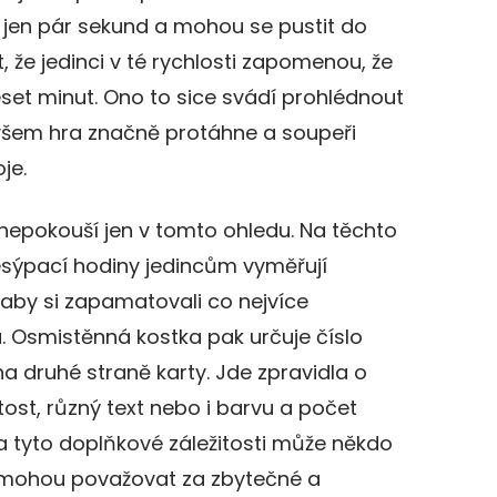
 jen pár sekund a mohou se pustit do
 že jedinci v té rychlosti zapomenou, že
eset minut. Ono to sice svádí prohlédnout
ovšem hra značně protáhne a soupeři
je.
nepokouší jen v tomto ohledu. Na těchto
Přesýpací hodiny jedincům vyměřují
 aby si zapamatovali co nejvíce
. Osmistěnná kostka pak určuje číslo
na druhé straně karty. Jde zpravidla o
tost, různý text nebo i barvu a počet
a tyto doplňkové záležitosti může někdo
 je mohou považovat za zbytečné a