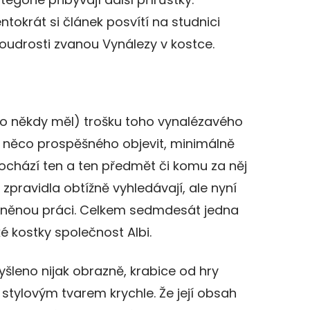
ntokrát si článek posvítí na studnici
udrosti zvanou Vynálezy v kostce.
o někdy měl) trošku toho vynalézavého
 něco prospěšného objevit, minimálně
ochází ten a ten předmět či komu za něj
zpravidla obtížně vyhledávají, ale nyní
dněnou práci. Celkem sedmdesát jedna
é kostky společnost Albi.
šleno nijak obrazně, krabice od hry
stylovým tvarem krychle. Že její obsah