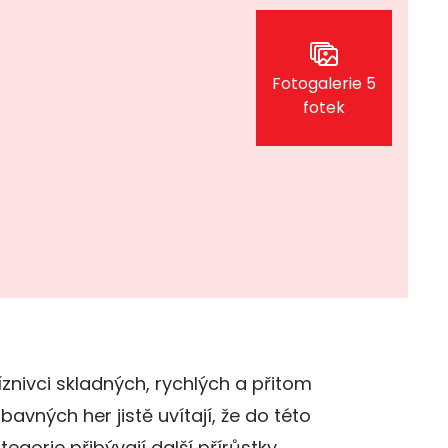
Fotogalerie 5
fotek
íznivci skladných, rychlých a přitom
bavných her jistě uvítají, že do této
tegorie přibývají další přírůstky.