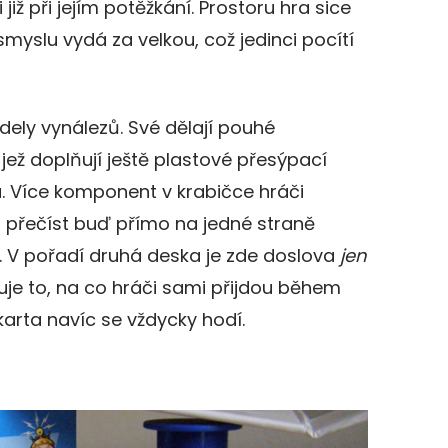
i již při jejím potěžkání. Prostoru hra sice
myslu vydá za velkou, což jedinci pocítí
dely vynálezů. Své dělají pouhé
jež doplňují ještě plastové přesýpací
. Více komponent v krabičce hráči
u přečíst buď přímo na jedné straně
t. V pořadí druhá deska je zde doslova
jen
uje to, na co hráči sami přijdou během
 karta navíc se vždycky hodí.