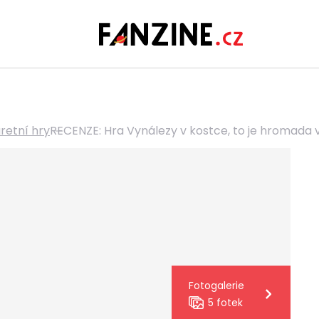
retní hry
RECENZE: Hra Vynálezy v kostce, to je hromada 
Fotogalerie
5 fotek