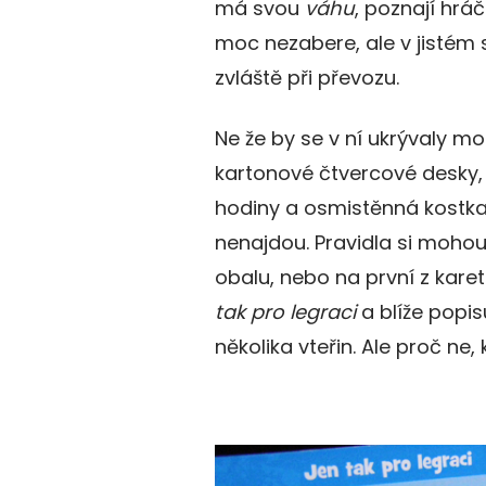
má svou
váhu
, poznají hráč
moc nezabere, ale v jistém s
zvláště při převozu.
Ne že by se v ní ukrývaly mo
kartonové čtvercové desky, 
hodiny a osmistěnná kostka
nenajdou. Pravidla si moho
obalu, nebo na první z kare
tak pro legraci
a blíže popis
několika vteřin. Ale proč ne,