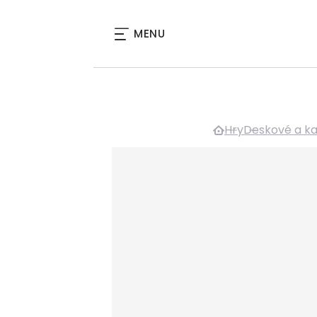
MENU
Hry
Deskové a ka