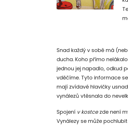
Te
mo
Snad každý v sobě má (neb
ducha. Koho přímo nelákalo
jednou jej napadlo, odkud p
vděčíme. Tyto informace se 
mají zvídavé hlavičky usna
vynálezů vtěsnala do nevelk
Spojení
v kostce
zde není my
Vynálezy se může pochlubit 