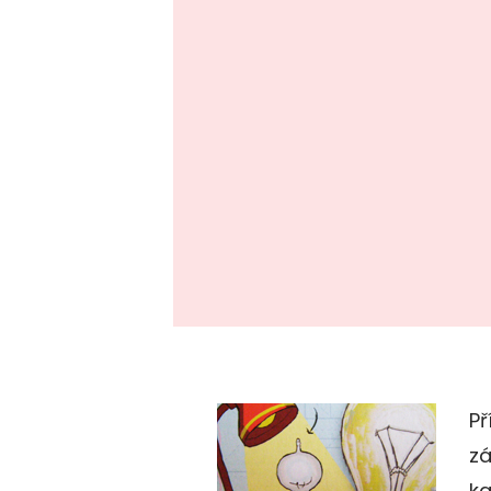
Př
zá
ka