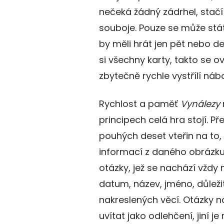
nečeká žádný zádrhel, stačí
souboje. Pouze se může stát,
by měli hrát jen pět nebo d
si všechny karty, takto se 
zbytečně rychle vystřílí nábo
Rychlost a paměť
Vynálezy
principech celá hra stojí. 
pouhých deset vteřin na to,
informací z daného obrázku
otázky, jež se nachází vždy 
datum, název, jméno, důleži
nakreslených věcí. Otázky n
uvítat jako odlehčení, jiní