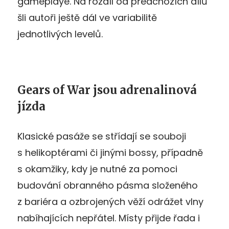
gameplaye. Na rozdíl od předchozích dílů
šli autoři ještě dál ve variabilitě
jednotlivých levelů.
Gears of War jsou adrenalinová
jízda
Klasické pasáže se střídají se souboji
s helikoptérami či jinými bossy, případně
s okamžiky, kdy je nutné za pomoci
budování obranného pásma složeného
z bariéra a ozbrojených věží odrážet vlny
nabíhajících nepřátel. Místy přijde řada i