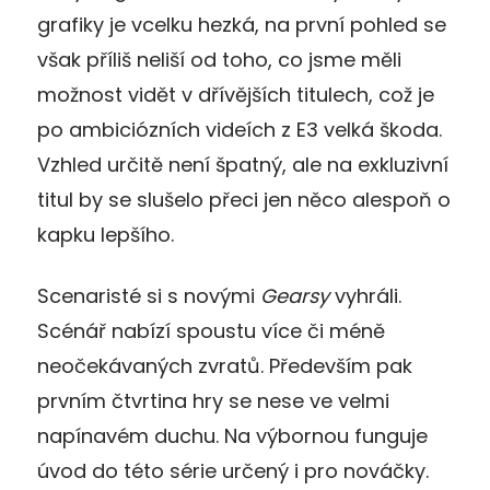
grafiky je vcelku hezká, na první pohled se
však příliš neliší od toho, co jsme měli
možnost vidět v dřívějších titulech, což je
po ambiciózních videích z E3 velká škoda.
Vzhled určitě není špatný, ale na exkluzivní
titul by se slušelo přeci jen něco alespoň o
kapku lepšího.
Scenaristé si s novými
Gearsy
vyhráli.
Scénář nabízí spoustu více či méně
neočekávaných zvratů. Především pak
prvním čtvrtina hry se nese ve velmi
napínavém duchu. Na výbornou funguje
úvod do této série určený i pro nováčky.