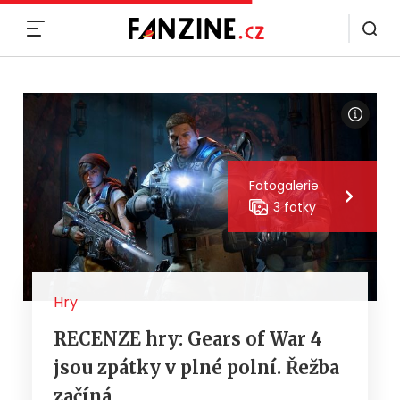
MENU
Fotogalerie
3 fotky
Hry
RECENZE hry: Gears of War 4
jsou zpátky v plné polní. Řežba
začíná