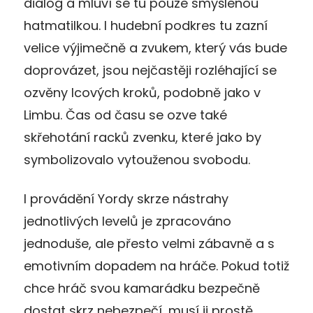
dialog a mluví se tu pouze smyšlenou
hatmatilkou. I hudební podkres tu zazní
velice výjimečně a zvukem, který vás bude
doprovázet, jsou nejčastěji rozléhající se
ozvěny Icových kroků, podobně jako v
Limbu. Čas od času se ozve také
skřehotání racků zvenku, které jako by
symbolizovalo vytouženou svobodu.
I provádění Yordy skrze nástrahy
jednotlivých levelů je zpracováno
jednoduše, ale přesto velmi zábavně a s
emotivním dopadem na hráče. Pokud totiž
chce hráč svou kamarádku bezpečně
dostat skrz nebezpečí, musí ji prostě