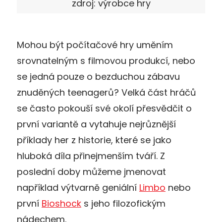
zdroj: výrobce hry
Mohou být počítačové hry uměním
srovnatelným s filmovou produkcí, nebo
se jedná pouze o bezduchou zábavu
znuděných teenagerů? Velká část hráčů
se často pokouší své okolí přesvědčit o
první variantě a vytahuje nejrůznější
příklady her z historie, které se jako
hluboká díla přinejmenším tváří. Z
poslední doby můžeme jmenovat
například výtvarně geniální
Limbo
nebo
první
Bioshock
s jeho filozofickým
nádechem.