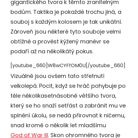
gigantického tvora k těmto zranitelným
bodům. Taktika je pokaždé trochu jiná, a
souboj s každým kolosem je tak unikátní.
Zároveň jsou některé tyto souboje velmi
obtížné a provést kýžený manévr se
podaří až na několikátý pokus.
[youtube_660]W8wCYFfOM0U[/youtube_660]
Vizuálně jsou ovšem tato střetnutí
velkolepá. Pocit, když se hráč pohybuje po
těle několikasetnásobně většího tvora,
který se ho snaží setřást a zabránit mu ve
splnění úkolu, se nedá přirovnat k ničemu,
snad kromě o několik let mladšímu
God of War III
. Skon ohromného tvora je