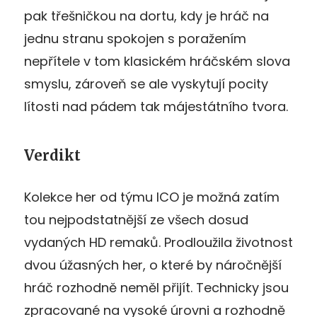
pak třešničkou na dortu, kdy je hráč na
jednu stranu spokojen s poražením
nepřítele v tom klasickém hráčském slova
smyslu, zároveň se ale vyskytují pocity
lítosti nad pádem tak májestátního tvora.
Verdikt
Kolekce her od týmu ICO je možná zatím
tou nejpodstatnější ze všech dosud
vydaných HD remaků. Prodloužila životnost
dvou úžasných her, o které by náročnější
hráč rozhodně neměl přijít. Technicky jsou
zpracované na vysoké úrovni a rozhodně