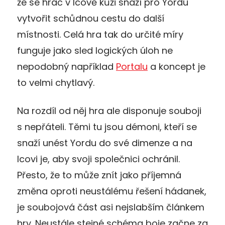
že se hráč v Icově kůži snaží pro Yordu
vytvořit schůdnou cestu do další
místnosti. Celá hra tak do určité míry
funguje jako sled logických úloh ne
nepodobný například
Portalu
a koncept je
to velmi chytlavý.
Na rozdíl od něj hra ale disponuje souboji
s nepřáteli. Těmi tu jsou démoni, kteří se
snaží unést Yordu do své dimenze a na
Icovi je, aby svoji společnici ochránil.
Přesto, že to může znít jako příjemná
změna oproti neustálému řešení hádanek,
je soubojová část asi nejslabším článkem
hry. Neustále stejné schéma boje začne za