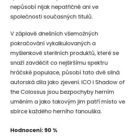
nepůsobí nijak nepatřičně ani ve
společnosti současných titulů.
V záplavě dnešních všemožných
pokračování vykalkulovaných a
myšlenkově sterilních produktů, které se
snaží zavděčit co nejširšímu spektru
hráčské populace, působí tato dvě silná
autorská díla jako zjevení. ICO i Shadow of
the Colossus jsou bezpochyby herním
uměním a jako takovým jim patří místo ve
sbírce každého herního fanouška.
Hodnocení: 90 %