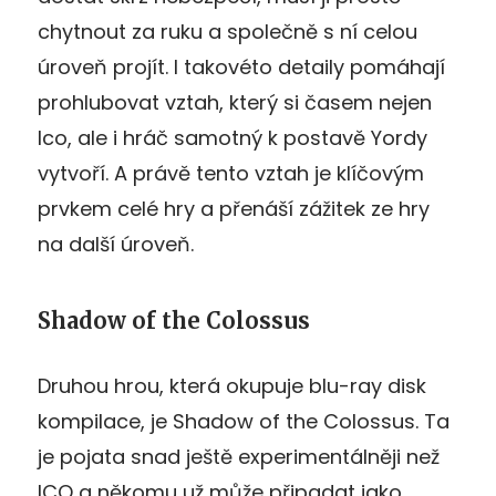
chytnout za ruku a společně s ní celou
úroveň projít. I takovéto detaily pomáhají
prohlubovat vztah, který si časem nejen
Ico, ale i hráč samotný k postavě Yordy
vytvoří. A právě tento vztah je klíčovým
prvkem celé hry a přenáší zážitek ze hry
na další úroveň.
Shadow of the Colossus
Druhou hrou, která okupuje blu-ray disk
kompilace, je Shadow of the Colossus. Ta
je pojata snad ještě experimentálněji než
ICO a někomu už může připadat jako