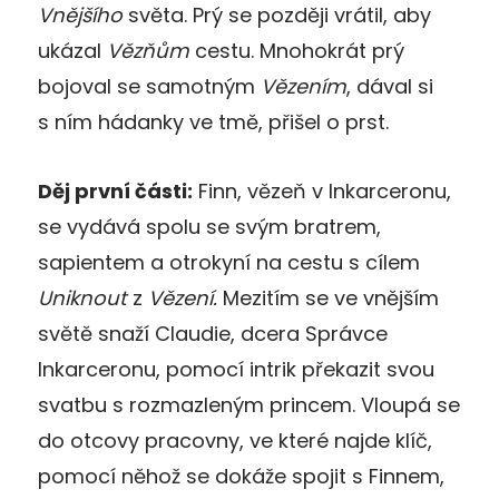
Vnějšího
světa. Prý se později vrátil, aby
ukázal
Vězňům
cestu. Mnohokrát prý
bojoval se samotným
Vězením
, dával si
s ním hádanky ve tmě, přišel o prst.
Děj první části:
Finn, vězeň v Inkarceronu,
se vydává spolu se svým bratrem,
sapientem a otrokyní na cestu s cílem
Uniknout
z
Vězení.
Mezitím se ve vnějším
světě snaží Claudie, dcera Správce
Inkarceronu, pomocí intrik překazit svou
svatbu s rozmazleným princem. Vloupá se
do otcovy pracovny, ve které najde klíč,
pomocí něhož se dokáže spojit s Finnem,