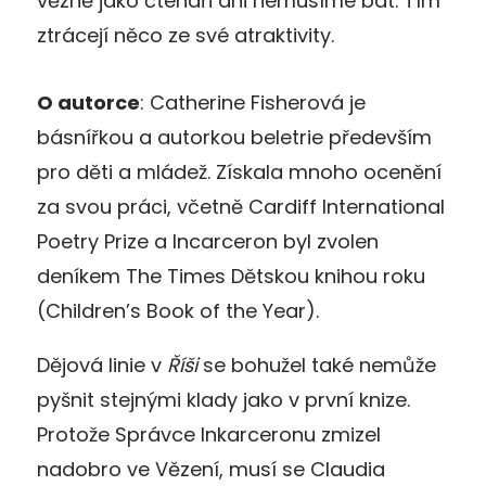
vězně jako čtenáři ani nemusíme bát. Tím
ztrácejí něco ze své atraktivity.
O autorce
: Catherine Fisherová je
básnířkou a autorkou beletrie především
pro děti a mládež. Získala mnoho ocenění
za svou práci, včetně Cardiff International
Poetry Prize a Incarceron byl zvolen
deníkem The Times Dětskou knihou roku
(Children’s Book of the Year).
Dějová linie v
Říši
se bohužel také nemůže
pyšnit stejnými klady jako v první knize.
Protože Správce Inkarceronu zmizel
nadobro ve Vězení, musí se Claudia