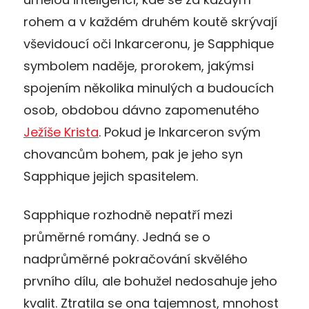
rohem a v každém druhém koutě skrývají
vševidoucí oči Inkarceronu, je Sapphique
symbolem naděje, prorokem, jakýmsi
spojením několika minulých a budoucích
osob, obdobou dávno zapomenutého
Ježíše Krista
. Pokud je Inkarceron svým
chovancům bohem, pak je jeho syn
Sapphique jejich spasitelem.
Sapphique rozhodně nepatří mezi
průměrné romány. Jedná se o
nadprůměrné pokračování skvělého
prvního dílu, ale bohužel nedosahuje jeho
kvalit. Ztratila se ona tajemnost, mnohost