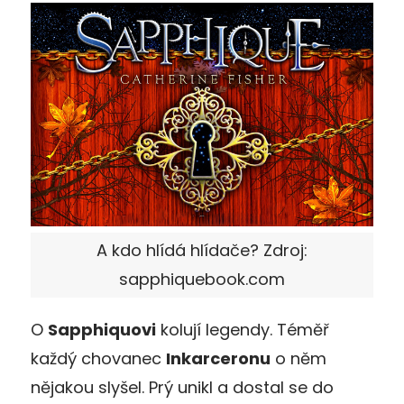
A kdo hlídá hlídače? Zdroj:
sapphiquebook.com
O
Sapphiquovi
kolují legendy. Téměř
každý chovanec
Inkarceronu
o něm
nějakou slyšel. Prý unikl a dostal se do