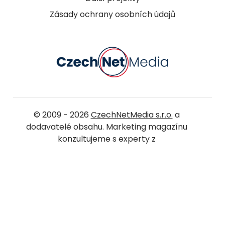
Zásady ochrany osobních údajů
© 2009 - 2026
CzechNetMedia s.r.o.
a
dodavatelé obsahu. Marketing magazínu
konzultujeme s experty z
agentury na digitální marketing Pickerly
. Další
magazíny:
WomanOnly
,
MotherClub
,
Oběhání
,
JenProTěhotné
,
Předškolnívěk
,
Topzine
,
StudentMag
,
JenProCestovatele
,
WeddingMag
,
LivingMag
,
Ocukroví
,
JenOHubnutí
.