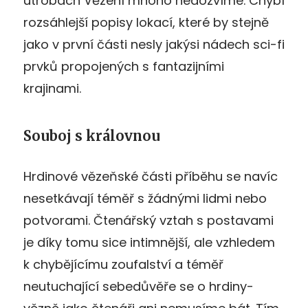
útrobách Vězení mnoho nedozvíme. Chybí
rozsáhlejší popisy lokací, které by stejně
jako v první části nesly jakýsi nádech sci-fi
prvků propojených s fantazijními
krajinami.
Souboj s královnou
Hrdinové vězeňské části příběhu se navíc
nesetkávají téměř s žádnými lidmi nebo
potvorami. Čtenářský vztah s postavami
je díky tomu sice intimnější, ale vzhledem
k chybějícímu zoufalství a téměř
neutuchající sebedůvěře se o hrdiny-