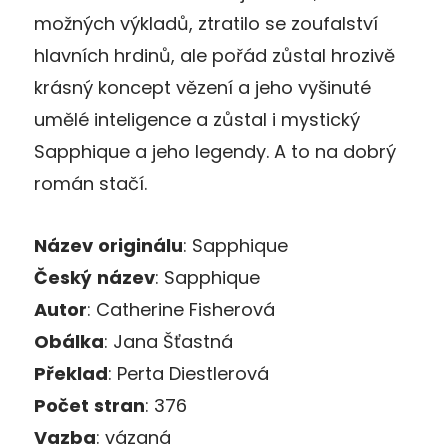
možných výkladů, ztratilo se zoufalství
hlavních hrdinů, ale pořád zůstal hrozivě
krásný koncept vězení a jeho vyšinuté
umělé inteligence a zůstal i mystický
Sapphique a jeho legendy. A to na dobrý
román stačí.
Název
originálu
: Sapphique
Český
název
: Sapphique
Autor
: Catherine Fisherová
Obálka
: Jana Šťastná
Překlad
: Perta Diestlerová
Počet
stran
: 376
Vazba
: vázaná