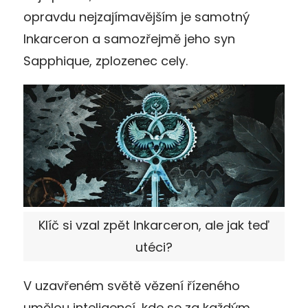
opravdu nejzajímavějším je samotný
Inkarceron a samozřejmě jeho syn
Sapphique, zplozenec cely.
Klíč si vzal zpět Inkarceron, ale jak teď
utéci?
V uzavřeném světě vězení řízeného
umělou inteligencí, kde se za každým