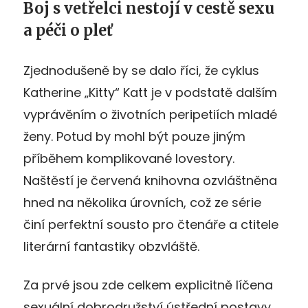
Boj s vetřelci nestojí v cestě sexu
a péči o pleť
Zjednodušeně by se dalo říci, že cyklus
Katherine „Kitty“ Katt je v podstatě dalším
vyprávěním o životních peripetiích mladé
ženy. Potud by mohl být pouze jiným
příběhem komplikované lovestory.
Naštěstí je červená knihovna ozvláštněna
hned na několika úrovních, což ze série
činí perfektní sousto pro čtenáře a ctitele
literární fantastiky obzvláště.
Za prvé jsou zde celkem explicitně líčena
sexuální dobrodružství ústřední postavy,