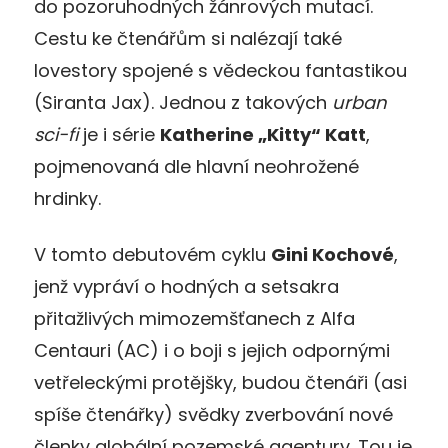
do pozoruhodných žánrových mutací.
Cestu ke čtenářům si nalézají také
lovestory spojené s vědeckou fantastikou
(Siranta Jax). Jednou z takových
urban
sci-fi
je i série
Katherine „Kitty“ Katt
,
pojmenovaná dle hlavní neohrožené
hrdinky.
V tomto debutovém cyklu
Gini Kochové
,
jenž vypráví o hodných a setsakra
přitažlivých mimozemšťanech z Alfa
Centauri (AC) i o boji s jejich odpornými
vetřeleckými protějšky, budou čtenáři (asi
spíše čtenářky) svědky zverbování nové
členky globální pozemské agentury. Tou je