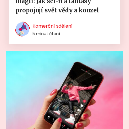
magií: Jak sci-fi a fantasy
propojují svět vědy a kouzel
Komerční sdělení
5 minut čtení