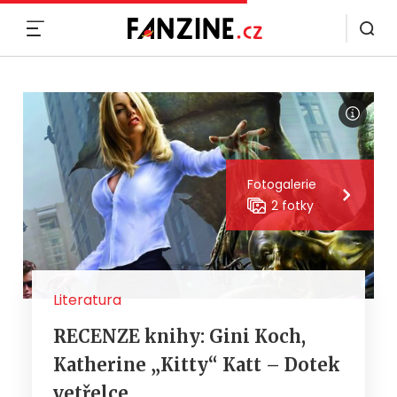
MENU
Fotogalerie
2 fotky
Literatura
RECENZE knihy: Gini Koch,
Katherine „Kitty“ Katt – Dotek
vetřelce