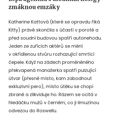
zmáknou emzáky
Katherine Kattová (které se opravdu říká
Kitty) právě skončila s účastí v porotě a
před soudní budovou spatří autonehodu.
Jeden ze zuřících aktérů se mění
v okřídlenou stvůru rozhazující smrtící
čepele. Když na zádech proměněného
překvapená manažerka spatří pulzující
útvar (přesně místo, kam zabodnout
exkluzivní pero), místo útěku se chopí
zbraně a zlikviduje ho. Rázem se ocitá v
hledáčku mužů v černém, co ji limuzínou
odvezou do Roswellu.