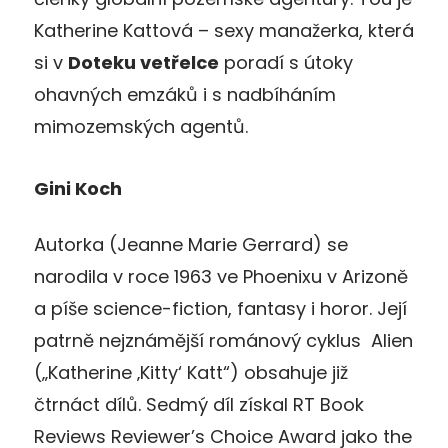
Katherine Kattová – sexy manažerka, která
si v
Doteku vetřelce
poradí s útoky
ohavných emzáků i s nadbíháním
mimozemských agentů.
Gini Koch
Autorka (Jeanne Marie Gerrard) se
narodila v roce 1963 ve Phoenixu v Arizoně
a píše science-fiction, fantasy i horor. Její
patrně nejznámější románový cyklus Alien
(„Katherine ‚Kitty‘ Katt“) obsahuje již
čtrnáct dílů. Sedmý díl získal RT Book
Reviews Reviewer’s Choice Award jako the