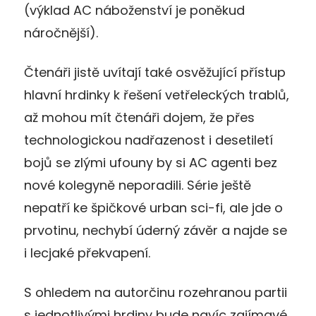
(výklad AC náboženství je poněkud
náročnější).
Čtenáři jistě uvítají také osvěžující přístup
hlavní hrdinky k řešení vetřeleckých trablů,
až mohou mít čtenáři dojem, že přes
technologickou nadřazenost i desetiletí
bojů se zlými ufouny by si AC agenti bez
nové kolegyně neporadili. Série ještě
nepatří ke špičkové urban sci-fi, ale jde o
prvotinu, nechybí úderný závěr a najde se
i lecjaké překvapení.
S ohledem na autorčinu rozehranou partii
s jednotlivými hrdiny bude navíc zajímavé