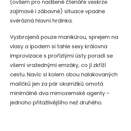
(ovšem pro nadšené čtenáře veskrze
zajímavé i zábavné) situace vpadne
svérázná hlavní hrdinka.
Vyzbrojená pouze manikúrou, sprejem na
vlasy a ipodem si tahle sexy královna
improvizace s prořízlými ústy poradí se
všemi vražednými emzáky, co jí zkříží
cestu. Navíc si kolem obou nalakovaných
malíčků jen za pár okamžiků omotá
minimálně dva mimozemské agenty –
jednoho přitažlivějšího než druhého.