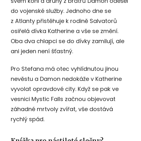
svém koni a druhý z bratrů Damon odešel
do vojenské služby. Jednoho dne se
z Atlanty přistěhuje k rodině Salvatorů
osiřelá dívka Katherine a vše se změní.
Oba dva chlapci se do dívky zamilují, ale
ani jeden není šťastný.
Pro Stefana má otec vyhlídnutou jinou
nevěstu a Damon nedokáže v Katherine
vyvolat opravdové city. Když se pak ve
vesnici Mystic Falls začnou objevovat
záhadné mrtvoly zvířat, vše dostává
rychlý spád.
Knížka pro náctileté slečny?