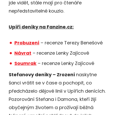
jde vidět, stále mají pro čtenáře
nepředstavitelné kouzlo.
Upíří deníky na Fanzine.cz:
Probuzení
– recenze Terezy Benešové
Návrat
– recenze Lenky Zajícové
Soumrak
– recenze Lenky Zajícové
Stefanovy deníky – Zrození
naskytne
šanci vrátit se v čase a pochopit, co
předcházelo dějové linii v Upířích denících.
Pozorování Stefana i Damona, kteří žijí
obyčejným životem a prožívají běžná