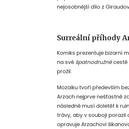
nejosobnější dílo z Giraudov
Surreální příhody 
Komiks prezentuje bizarní m
na své
špatnodružné
cestě
prožil.
Mozaiku tvoří především be
Arzach nejprve nešťastně z
následně musí doletět k ru
trávy, aby v souboji porazil
opravuje Arzachovi šikano