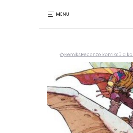
MENU
Komiks
Recenze komiksů a ko