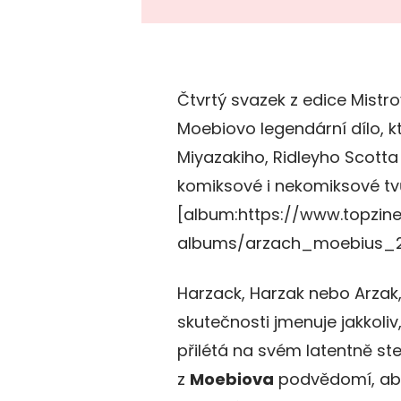
Čtvrtý svazek z edice Mistr
Moebiovo legendární dílo, kte
Miyazakiho, Ridleyho Scott
komiksové i nekomiksové tv
[album:https://www.topzi
albums/arzach_moebius_2
Harzack, Harzak nebo Arzak,
skutečnosti jmenuje jakkoliv,
přilétá na svém latentně s
z
Moebiova
podvědomí, aby 