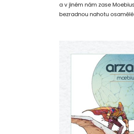
a v jiném nám zase Moebiu
bezradnou nahotu osaměléh