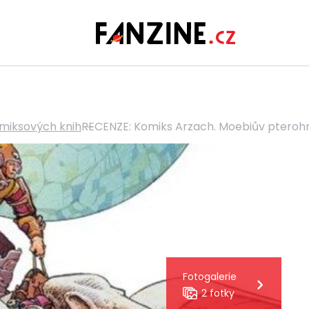
miksových knih
RECENZE: Komiks Arzach. Moebiův pterohr
Fotogalerie
2 fotky