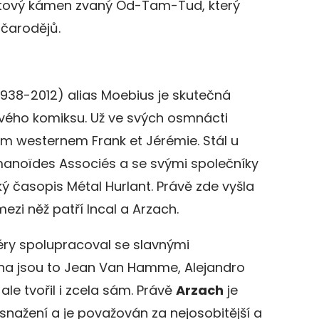
latový kámen zvaný Od-Tam-Tud, který
 čarodějů.
938-2012) alias Moebius je skutečná
vého komiksu. Už ve svých osmnácti
m westernem Frank et Jérémie. Stál u
manoïdes Associés a se svými společníky
ký časopis Métal Hurlant. Právě zde vyšla
mezi něž patří Incal a Arzach.
éry spolupracoval se slavnými
na jsou to Jean Van Hamme, Alejandro
le tvořil i zcela sám. Právě
Arzach
je
nažení a je považován za nejosobitější a