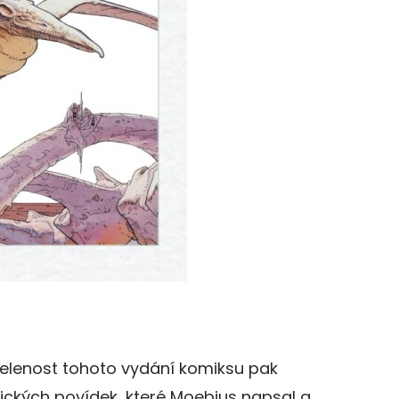
lenost tohoto vydání komiksu pak
ických povídek, které Moebius napsal a