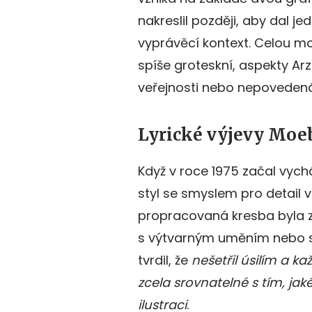
nakreslil později, aby dal j
vyprávěcí kontext. Celou mo
spíše groteskní, aspekty Ar
veřejnosti nebo nepoveden
Lyrické výjevy Moe
Když v roce 1975 začal vych
styl se smyslem pro detail
propracovaná kresba byla z 
s výtvarným uměním nebo s 
tvrdil, že
nešetřil úsilím a k
zcela srovnatelné s tím, ja
ilustraci
.