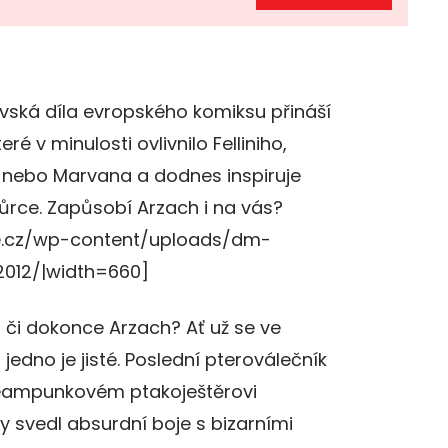
ovská díla evropského komiksu přináší
ré v minulosti ovlivnilo Felliniho,
a nebo Marvana a dodnes inspiruje
ůrce. Zapůsobí Arzach i na vás?
ne.cz/wp-content/uploads/dm-
012/|width=660]
 či dokonce Arzach? Ať už se ve
 jedno je jisté. Poslední pteroválečník
teampunkovém ptakoještěrovi
svedl absurdní boje s bizarními