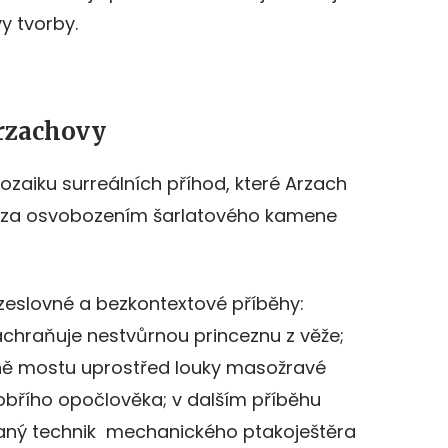
y tvorby.
Arzachovy
ozaiku surreálních příhod, které Arzach
 za osvobozením šarlatového kamene
zeslovné a bezkontextové příběhy:
achraňuje nestvůrnou princeznu z věže;
ině mostu uprostřed louky masožravé
 obřího opočlověka; v dalším příběhu
vaný technik mechanického ptakoještěra