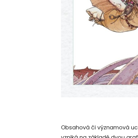
Obsahová či významová uce
vzniká na základě dvou graf