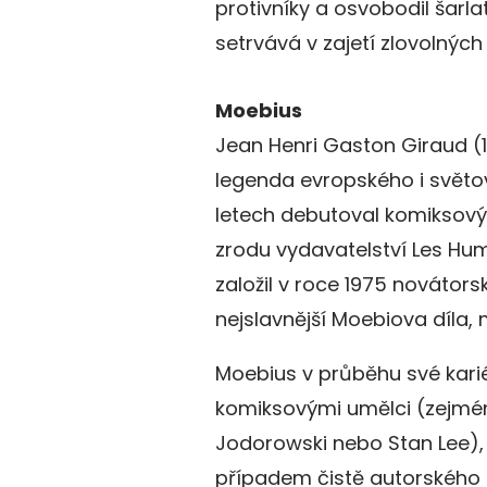
protivníky a osvobodil šar
setrvává v zajetí zlovolných
Moebius
Jean Henri Gaston Giraud (1
legenda evropského i světo
letech debutoval komiksový
zrodu vydavatelství Les Hu
založil v roce 1975 novátors
nejslavnější Moebiova díla, 
Moebius v průběhu své kari
komiksovými umělci (zejmé
Jodorowski nebo Stan Lee), a
případem čistě autorského s