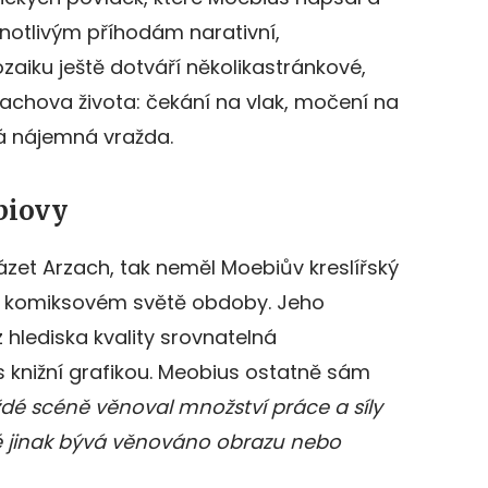
ednotlivým příhodám narativní,
zaiku ještě dotváří několikastránkové,
zachova života: čekání na vlak, močení na
á nájemná vražda.
biovy
ázet Arzach, tak neměl Moebiův kreslířský
 v komiksovém světě obdoby. Jeho
hlediska kvality srovnatelná
knižní grafikou. Meobius ostatně sám
aždé scéně věnoval množství práce a síly
ké jinak bývá věnováno obrazu nebo