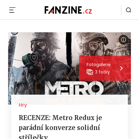
MENU
Fotogalerie
3 fotky
Hry
RECENZE: Metro Redux je
parádní konverze solidní
střílečky