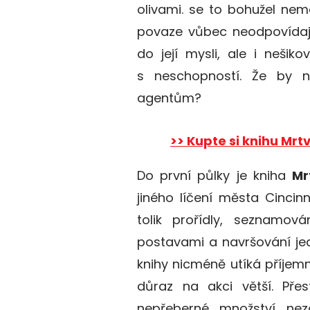
olivami. se to bohužel nemoh
povaze vůbec neodpovídají,
do její mysli, ale i nešik
s neschopností. Že by n
agentům?
>> Kupte si knihu Mrt
Do první půlky je kniha
Mr
jiného líčení města Cincinn
tolik prořídly, seznamov
postavami a navršování je
knihy nicméně utíká příjemně
důraz na akci větší. Pře
nepřeberné množství nez