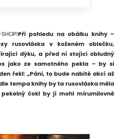
-SHOP!
Při pohledu na obálku knihy –
exy rusovláska v koženém oblečku,
írající dýku, a před ní stojící obludný
es jako ze samotného pekla – by si
den řekl: „Páni, to bude nabité akcí až
dle tempa knihy by ta rusovláska měla
n pekelný čokl by jí mohl mírumilovně