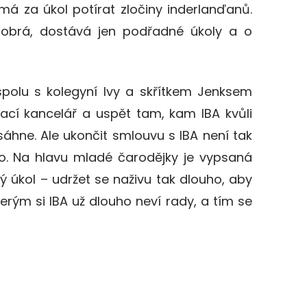
á za úkol potírat zločiny inderlanďanů.
dobrá, dostává jen podřadné úkoly a o
spolu s kolegyní Ivy a skřítkem Jenksem
ací kancelář a uspět tam, kam IBA kvůli
ne. Ale ukončit smlouvu s IBA není tak
lo. Na hlavu mladé čarodějky je vypsaná
ý úkol – udržet se naživu tak dlouho, aby
terým si IBA už dlouho neví rady, a tím se