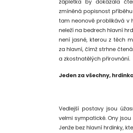
zápletka by dokázala čten
zmíněná popisnost příběhu 
tam neonově problikává v h
neleží na bedrech hlavní hr
není jasné, kterou z těch 
za hlavní, čímž strhne čten
a zkostnatělých přirovnání.
Jeden za všechny, hrdinka
Vedlejší postavy jsou úža
velmi sympatické. Ony jsou 
Jenže bez hlavní hrdinky, k