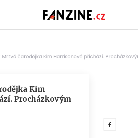
 Mrtvá čarodějka Kim Harrisonové přichází. Procházko
arodějka Kim
hází. Procházkovým