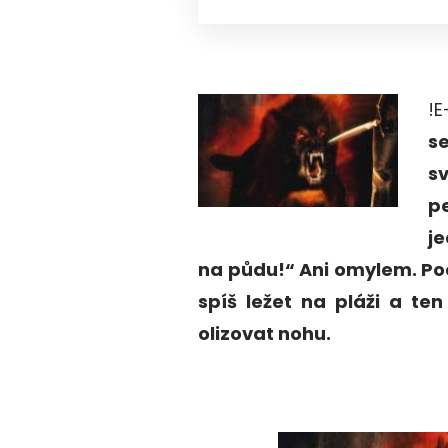
!E
s
sv
p
je
na půdu!“ Ani omylem. Po
spíš ležet na pláži a te
olizovat nohu.