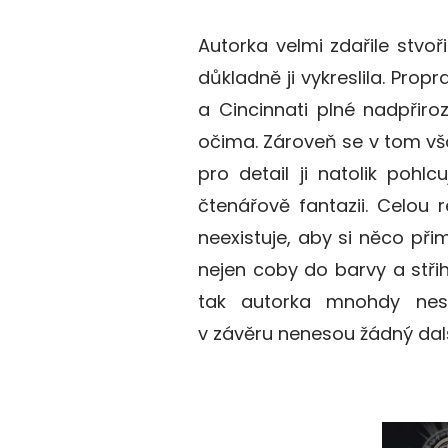
Autorka velmi zdařile stvoři
důkladně ji vykreslila. Pro
a Cincinnati plné nadpřiro
očima. Zároveň se v tom vš
pro detail ji natolik pohl
čtenářově fantazii. Celou
neexistuje, aby si něco při
nejen coby do barvy a střihu
tak autorka mnohdy nesm
v závěru nenesou žádný dal