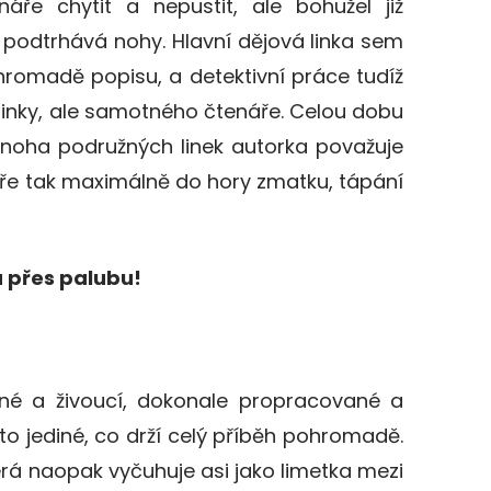
áře chytit a nepustit, ale bohužel již
podtrhává nohy. Hlavní dějová linka sem
romadě popisu, a detektivní práce tudíž
dinky, ale samotného čtenáře. Celou dobu
mnoha podružných linek autorka považuje
áře tak maximálně do hory zmatku, tápání
 přes palubu!
sné a živoucí, dokonale propracované a
to jediné, co drží celý příběh pohromadě.
terá naopak vyčuhuje asi jako limetka mezi