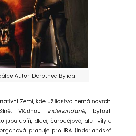
bálce Autor: Dorothea Bylica
nativní Zemi, kde už lidstvo nemá navrch,
šině. Vládnou
inderlanďané
, bytosti
jsou upíři, dlaci, čarodějové, ale i víly a
Morganová pracuje pro IBA (Inderlandská