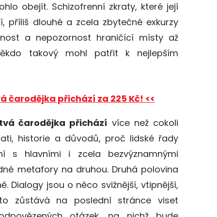
lo obejít. Schizofrenní zkraty, které její
 příliš dlouhé a zcela zbytečné exkurzy
ovnost a nepozornost hraničící místy až
ěkdo takový mohl patřit k nejlepším
vá čarodějka přichází za 225 Kč! <<
tvá čarodějka přichází
více než cokoli
ati, historie a důvodů, proč lidské řady
ání s hlavními i zcela bezvýznamnými
dné metafory na druhou. Druhá polovina
. Dialogy jsou o něco svižnější, vtipnější,
sto zůstává na poslední stránce viset
odpovězených otázek, na nichž bude