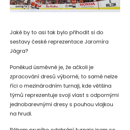
Jaké by to asi tak bylo přihodit si do
sestavy české reprezentace Jaromíra
Jágra?
Poněkud úsměvné je, že ačkoli je
zpracování dresů výborné, to samé nelze
říci o mezinárodním turnaji, kde většina
týmů reprezentuje svoji vlast s odpornými
jednobarevnými dresy s pouhou vlajkou
na hrudi.
Během prvního odehrání turnaje jsem se