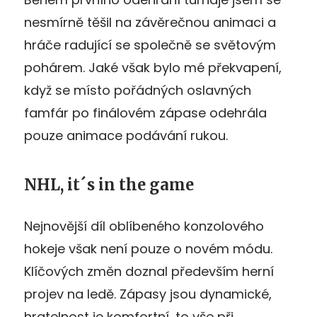
nesmírně těšil na závěrečnou animaci a
hráče radující se společně se světovým
pohárem. Jaké však bylo mé překvapení,
když se místo pořádných oslavných
famfár po finálovém zápase odehrála
pouze animace podávání rukou.
NHL, it´s in the game
Nejnovější díl oblíbeného konzolového
hokeje však není pouze o novém módu.
Klíčových změn doznal především herní
projev na ledě. Zápasy jsou dynamické,
hratelnost je komfortní, to vše při