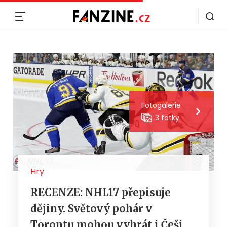
MENU
Fotogalerie
3 fotky
Hry
RECENZE: NHL17 přepisuje
dějiny. Světový pohár v
Torontu mohou vyhrát i Češi