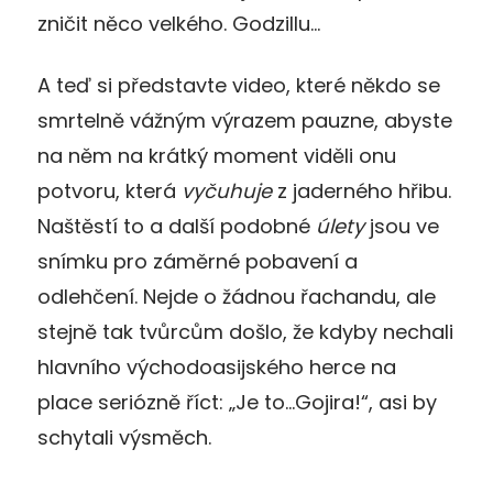
zničit něco velkého. Godzillu…
A teď si představte video, které někdo se
smrtelně vážným výrazem pauzne, abyste
na něm na krátký moment viděli onu
potvoru, která
vyčuhuje
z jaderného hřibu.
Naštěstí to a další podobné
úlety
jsou ve
snímku pro záměrné pobavení a
odlehčení. Nejde o žádnou řachandu, ale
stejně tak tvůrcům došlo, že kdyby nechali
hlavního východoasijského herce na
place seriózně říct: „Je to…Gojira!“, asi by
schytali výsměch.