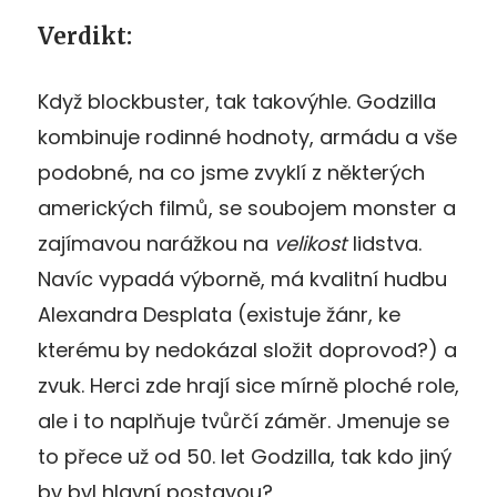
Verdikt:
Když blockbuster, tak takovýhle. Godzilla
kombinuje rodinné hodnoty, armádu a vše
podobné, na co jsme zvyklí z některých
amerických filmů, se soubojem monster a
zajímavou narážkou na
velikost
lidstva.
Navíc vypadá výborně, má kvalitní hudbu
Alexandra Desplata (existuje žánr, ke
kterému by nedokázal složit doprovod?) a
zvuk. Herci zde hrají sice mírně ploché role,
ale i to naplňuje tvůrčí záměr. Jmenuje se
to přece už od 50. let Godzilla, tak kdo jiný
by byl hlavní postavou?