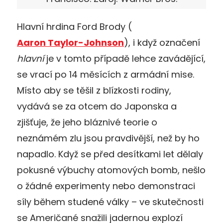
Hlavní hrdina Ford Brody (
Aaron Taylor-Johnson
), i když označení
hlavní
je v tomto případě lehce zavádějící,
se vrací po 14 měsících z armádní mise.
Místo aby se těšil z blízkosti rodiny,
vydává se za otcem do Japonska a
zjišťuje, že jeho bláznivé teorie o
neznámém zlu jsou pravdivější, než by ho
napadlo. Když se před desítkami let dělaly
pokusné výbuchy atomových bomb, nešlo
o žádné experimenty nebo demonstraci
síly během studené války – ve skutečnosti
se Američané snažili jadernou explozí