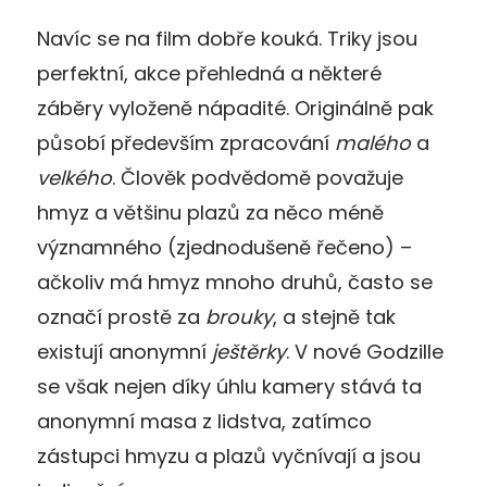
Navíc se na film dobře kouká. Triky jsou
perfektní, akce přehledná a některé
záběry vyloženě nápadité. Originálně pak
působí především zpracování
malého
a
velkého
. Člověk podvědomě považuje
hmyz a většinu plazů za něco méně
významného (zjednodušeně řečeno) –
ačkoliv má hmyz mnoho druhů, často se
označí prostě za
brouky
, a stejně tak
existují anonymní
ještěrky
. V nové Godzille
se však nejen díky úhlu kamery stává ta
anonymní masa z lidstva, zatímco
zástupci hmyzu a plazů vyčnívají a jsou