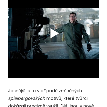
Jasnější je to v případě zmíněných
spielbergovských
motivů, které tvůrci
dokázali precizně využít. Děti jsou v nové