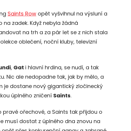
ang
Saints Row
opět vyšvihnul na výsluní a
o na zadek. Když nebyla žádná
dovat na trh a za pár let se z nich stala
olekce oblečení, noční kluby, televizní
undi
,
Gat
i hlavní hrdina, se nudí, a tak
u. Nic ale nedopadne tak, jak by mělo, a
am je dostane nový gigantický zločinecký
kou úplného zničení
Saints
.
 pravé ořechové, a Saints tak přijdou o
e musí dostat z úplného dna znovu na
de opět přes konkurenční gangy a zabrané