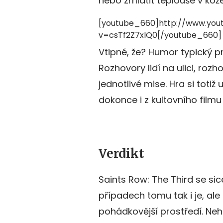
nebo zmlátit teplouše v ko
[youtube_660]http://www.you
v=csTf2Z7xlQ0[/youtube_660]
Vtipné, že? Humor typický pr
Rozhovory lidí na ulici, ro
jednotlivé mise. Hra si totiž
dokonce i z kultovního filmu
Verdikt
Saints Row: The Third se si
případech tomu tak i je, ale 
pohádkovější prostředí. Nehl