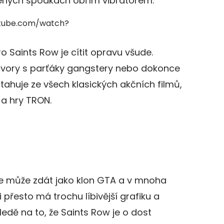
žených spodkách obřím vibrátorem.
tube.com/watch?
o Saints Row je cítit opravu všude.
zhovory s parťáky gangstery nebo dokonce
 utahuje ze všech klasických akčních filmů,
 a hry TRON.
ce může zdát jako klon GTA a v mnoha
i přesto má trochu líbivější grafiku a
edě na to, že Saints Row je o dost