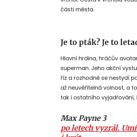
části města.
Je to pták? Je to leta
Hlavní hrdina, hráčův avatar,
superman. Jeho akční vystu
říz a rozhodně se nestydí pou
až neuvěřitelná volnost, a to
tak i ostatního vyjadřování,
Max Payne 3
po letech vyzrál. Um