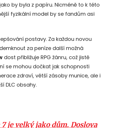
, jako by byla z papíru. Nicméně to k této
lnější fyzikální model by se fandům asi
lepšování postavy. Za každou novou
odemknout za peníze další možná
w
dost přibližuje RPG žánru, což jistě
ní se mohou dočkat jak schopnosti
nerace zdraví, větší zásoby munice, ale i
lší DLC obsahy.
7 je velký jako dům. Doslova