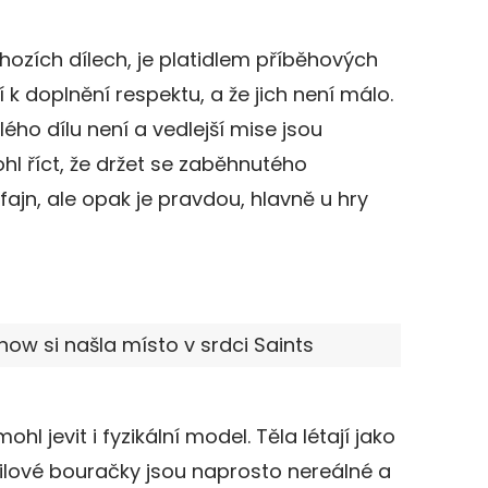
hozích dílech, je platidlem příběhových
í k doplnění respektu, a že jich není málo.
ho dílu není a vedlejší mise jsou
l říct, že držet se zaběhnutého
 fajn, ale opak je pravdou, hlavně u hry
how si našla místo v srdci Saints
hl jevit i fyzikální model. Těla létají jako
lové bouračky jsou naprosto nereálné a