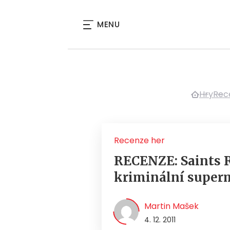
MENU
Hry
Rec
Recenze her
RECENZE: Saints R
kriminální supe
Martin Mašek
4. 12. 2011