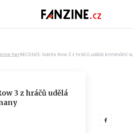
enze her
RECENZE: Saints Row 3 z hráčů udělá kriminální
ow 3 z hráčů udělá
rmany