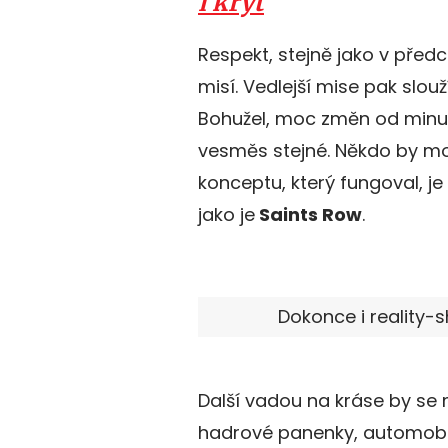
i krýt
Respekt, stejně jako v předc
misí. Vedlejší mise pak slouž
Bohužel, moc změn od minulé
vesměs stejné. Někdo by moh
konceptu, který fungoval, je
jako je
Saints Row
.
Dokonce i reality-s
Další vadou na kráse by se mo
hadrové panenky, automobi