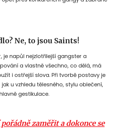
dlo? Ne, to jsou Saints!
 je napůl nejzlotřilejší gangster a
pování a vlastně všechno, co dělá, má
žít i ostřejší slova. Při tvorbě postavy je
 jak u vzhledu tělesného, stylu oblečení,
 hlavně gestikulace.
í pořádně zaměřit a dokonce se