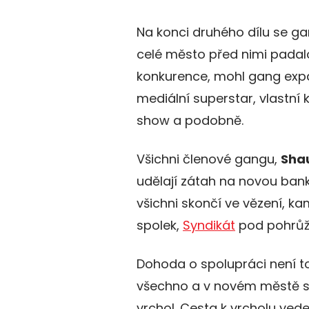
Na konci druhého dílu se g
celé město před nimi padal
konkurence, mohl gang expan
mediální superstar, vlastní k
show a podobně.
Všichni členové gangu,
Sha
udělají zátah na novou bank
všichni skončí ve vězení, k
spolek,
Syndikát
pod pohrůž
Dohoda o spolupráci není to
všechno a v novém městě s
vrchol. Cesta k vrcholu ve