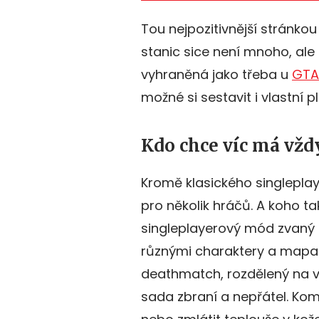
Tou nejpozitivnější stránko
stanic sice není mnoho, ale
vyhraněná jako třeba u
GTA
možné si sestavit i vlastní pl
Kdo chce víc má vž
Kromě klasického singleplay
pro několik hráčů. A koho t
singleplayerový mód zvaný
různými charaktery a mapa
deathmatch, rozdělený na vln
sada zbraní a nepřátel. Komu