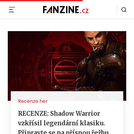
MENU
Recenze her
RECENZE: Shadow Warrior
vzkřísil legendární klasiku.
Připravte se na přísnou řežbu