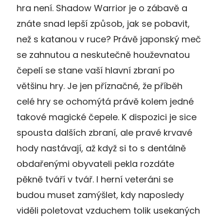
hra není. Shadow Warrior je o zábavě a
znáte snad lepší způsob, jak se pobavit,
než s katanou v ruce? Právě japonský meč
se zahnutou a neskutečně houževnatou
čepelí se stane vaší hlavní zbraní po
většinu hry. Je jen příznačné, že příběh
celé hry se ochomýtá právě kolem jedné
takové magické čepele. K dispozici je sice
spousta dalších zbraní, ale pravé krvavé
hody nastávají, až když si to s dentálně
obdařenými obyvateli pekla rozdáte
pěkně tváří v tvář. I herní veteráni se
budou muset zamýšlet, kdy naposledy
viděli poletovat vzduchem tolik usekaných