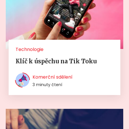
Technologie
Klíč k úspěchu na Tik Toku
Komerční sdělení
3 minuty čtení