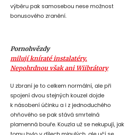
výběru pak samosebou nese možnost
bonusového zranění.
Pornohvězdy
milují kníraté instalatéry.
Nepohrdnou však ani Wiibrátory
U zbraní je to celkem normální, ale při
spojení dvou stejných kouzel dojde
k násobení účinku a i z jednoduchého
ohňového se pak stává smrtelná
plamenná bouře. Kouzla už se nekupují, jak
tomu bylo v dílech minulých, ale učí se