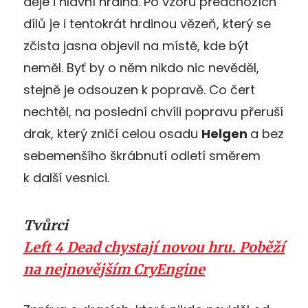
děje i hlavní hrdina. Po vzoru předchozích
dílů je i tentokrát hrdinou vězeň, který se
zčista jasna objevil na místě, kde být
neměl. Byť by o něm nikdo nic nevěděl,
stejně je odsouzen k popravě. Co čert
nechtěl, na poslední chvíli popravu přeruší
drak, který zničí celou osadu
Helgen
a bez
sebemenšího škrábnutí odletí směrem
k další vesnici.
Tvůrci
Left 4 Dead chystají novou hru. Poběží
na nejnovějším CryEngine