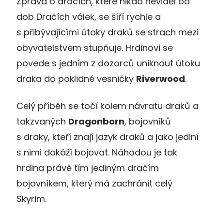
Zpráva o dracích, které nikdo neviděl od
dob Dračích válek, se šíří rychle a
s přibývajícími útoky draků se strach mezi
obyvatelstvem stupňuje. Hrdinovi se
povede s jedním z dozorců uniknout útoku
draka do poklidné vesničky
Riverwood
.
Celý příběh se točí kolem návratu draků a
takzvaných
Dragonborn
, bojovníků
s draky, kteří znají jazyk draků a jako jediní
s nimi dokáží bojovat. Náhodou je tak
hrdina právě tím jediným dračím
bojovníkem, který má zachránit celý
Skyrim.