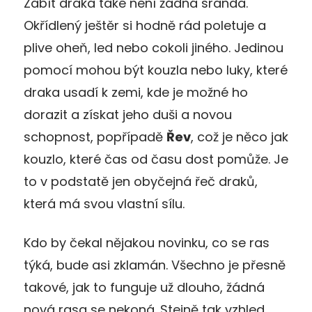
Zabít draka také není žádná sranda.
Okřídlený ještěr si hodně rád poletuje a
plive oheň, led nebo cokoli jiného. Jedinou
pomocí mohou být kouzla nebo luky, které
draka usadí k zemi, kde je možné ho
dorazit a získat jeho duši a novou
schopnost, popřípadě
Řev
, což je něco jak
kouzlo, které čas od času dost pomůže. Je
to v podstatě jen obyčejná řeč draků,
která má svou vlastní sílu.
Kdo by čekal nějakou novinku, co se ras
týká, bude asi zklamán. Všechno je přesně
takové, jak to funguje už dlouho, žádná
nová rasa se nekoná. Stejně tak vzhled