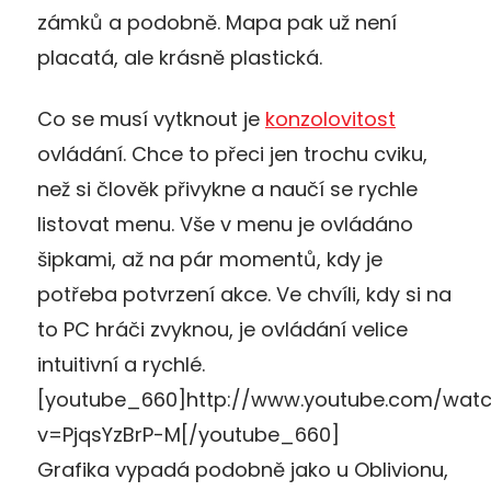
zámků a podobně. Mapa pak už není
placatá, ale krásně plastická.
Co se musí vytknout je
konzolovitost
ovládání. Chce to přeci jen trochu cviku,
než si člověk přivykne a naučí se rychle
listovat menu. Vše v menu je ovládáno
šipkami, až na pár momentů, kdy je
potřeba potvrzení akce. Ve chvíli, kdy si na
to PC hráči zvyknou, je ovládání velice
intuitivní a rychlé.
[youtube_660]http://www.youtube.com/wat
v=PjqsYzBrP-M[/youtube_660]
Grafika vypadá podobně jako u Oblivionu,