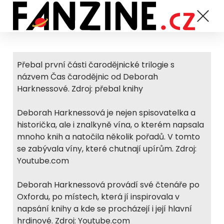
Přebal první části čarodějnické trilogie s
názvem Čas čarodějnic od Deborah
Harknessové. Zdroj: přebal knihy
Deborah Harknessová je nejen spisovatelka a
historička, ale i znalkyně vína, o kterém napsala
mnoho knih a natočila několik pořadů. V tomto
se zabývala víny, které chutnají upírům. Zdroj:
Youtube.com
Deborah Harknessová provádí své čtenáře po
Oxfordu, po místech, která jí inspirovala v
napsání knihy a kde se procházejí i její hlavní
hrdinové. Zdroj: Youtube.com