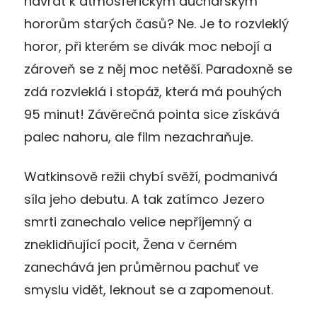
návrat k atmosférickým duchařským
hororům starých časů? Ne. Je to rozvleklý
horor, při kterém se divák moc nebojí a
zároveň se z něj moc netěší. Paradoxně se
zdá rozvleklá i stopáž, která má pouhých
95 minut! Závěrečná pointa sice získává
palec nahoru, ale film nezachraňuje.
Watkinsově režii chybí svěží, podmanivá
síla jeho debutu. A tak zatímco Jezero
smrti zanechalo velice nepříjemný a
zneklidňující pocit, Žena v černém
zanechává jen průměrnou pachuť ve
smyslu vidět, leknout se a zapomenout.