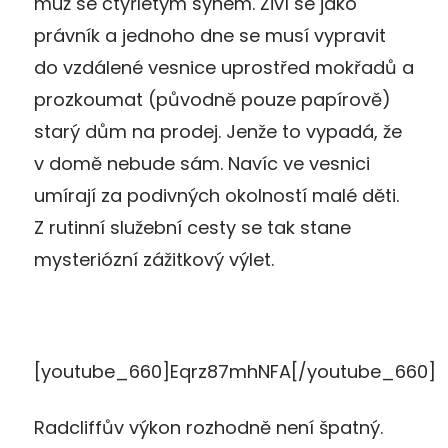
muž se čtyřletým synem. Živí se jako
právník a jednoho dne se musí vypravit
do vzdálené vesnice uprostřed mokřadů a
prozkoumat (původně pouze papírově)
starý dům na prodej. Jenže to vypadá, že
v domě nebude sám. Navíc ve vesnici
umírají za podivných okolností malé děti.
Z rutinní služební cesty se tak stane
mysteriózní zážitkový výlet.
[youtube_660]Eqrz87mhNFA[/youtube_660]
Radcliffův výkon rozhodně není špatný.