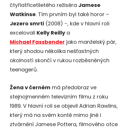
čtyřiatřicetiletého režiséra
Jamese
Watkinse
. Tím prvním byl také horor –
Jezero smrti
(2008) -, kde v hlavní roli
excelovali
Kelly Reilly
a
Michael Fassbender
jako manželský pár,
který shodou několika nešťastných
okolností skončí v rukou rozběsněných
teenagerů.
Žena v černém
má předobraz ve
stejnojmenném televizním filmu z roku
1989. V hlavní roli se objevil Adrian Rawlins,
který má na svém kontě mimo jiné i
ztvárnění Jamese Pottera, filmového otce