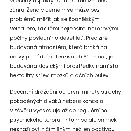
všechny aspekty tohoto přehlíženého
žánru. Žena v černém se může bez
problémů měřit jak se španělským
veledílem, tak těmi nejlepšími hororovými
počiny posledního desetiletí. Precizně
budovaná atmosféra, která brnká na
nervy po řádně intenzivních 90 minut, je
budována klasickými prostředky namísto
hektolitry střev, mozků a očních bulev.
Decentní dráždění od první minuty strachy
pokaděných diváků nebere konce a
v závěru vyeskaluje až do regulérního
psychického teroru. Přitom se ale snímek
nesnaží být ničím jiným než jen poctivou