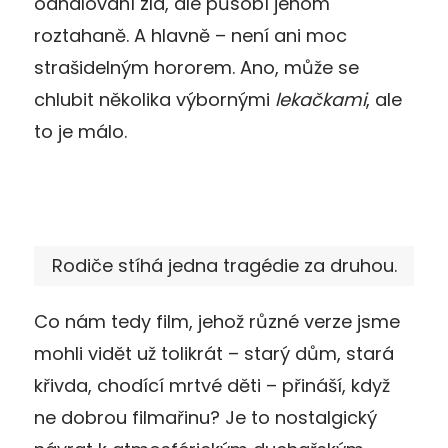
odhalování zla, ale působí jenom
roztahaně. A hlavně – není ani moc
strašidelným hororem. Ano, může se
chlubit několika výbornými
lekačkami
, ale
to je málo.
Rodiče stíhá jedna tragédie za druhou.
Co nám tedy film, jehož různé verze jsme
mohli vidět už tolikrát – starý dům, stará
křivda, chodící mrtvé děti – přináší, když
ne dobrou filmařinu? Je to nostalgický