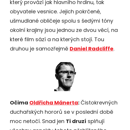
který provází jak hlavního hrdinu, tak
obyvatele vesnice. Jejich pokrčené,
ušmudlané obličeje spolu s šedými tóny
okolní krajiny jsou jednou ze dvou věcí, na
které film sází a na kterých stojí. Tou
druhou je samozřejmě
Daniel Radcliffe
.
Očima
Oldřicha Mánerta
:
Čistokrevných
duchařských hororů se v poslední době
moc netočí. Snad jen
Ti druzí
splňují