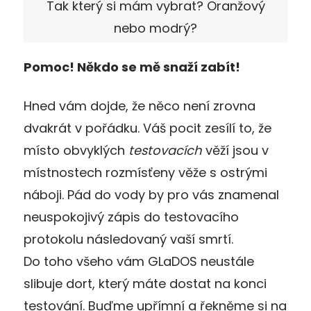
Tak který si mám vybrat? Oranžový
nebo modrý?
Pomoc! Někdo se mě snaží zabít!
Hned vám dojde, že něco není zrovna
dvakrát v pořádku. Váš pocit zesílí to, že
místo obvyklých
testovacích
věží jsou v
místnostech rozmísťeny věže s ostrými
náboji. Pád do vody by pro vás znamenal
neuspokojivý zápis do testovacího
protokolu následovaný vaší smrtí.
Do toho všeho vám GLaDOS neustále
slibuje dort, který máte dostat na konci
testování. Buďme upřímní a řekněme si na