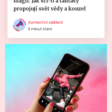
magií: Jak sci-fi a fantasy
propojují svět vědy a kouzel
Komerční sdělení
5 minut čtení