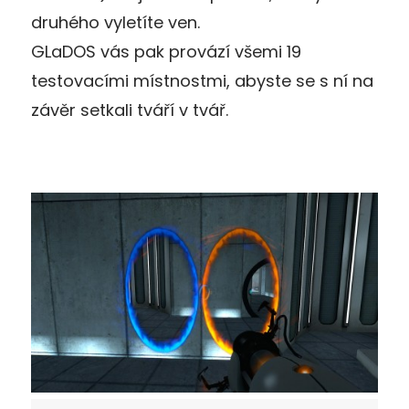
druhého vyletíte ven.
GLaDOS vás pak provází všemi 19
testovacími místnostmi, abyste se s ní na
závěr setkali tváří v tvář.