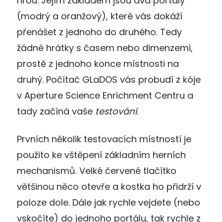
hrou. Jejím základem jsou dva portály
(modrý a oranžový), které vás dokáží
přenášet z jednoho do druhého. Tedy
žádné hrátky s časem nebo dimenzemi,
prostě z jednoho konce místnosti na
druhý. Počítač GLaDOS vás probudí z kóje
v Aperture Science Enrichment Centru a
tady začíná vaše
testování
.
Prvních několik testovacích místností je
použito ke vštěpení základním herních
mechanismů. Velké červené tlačítko
většinou něco otevře a kostka ho přidrží v
poloze dole. Dále jak rychle vejdete (nebo
vskočíte) do jednoho portálu, tak rychle z