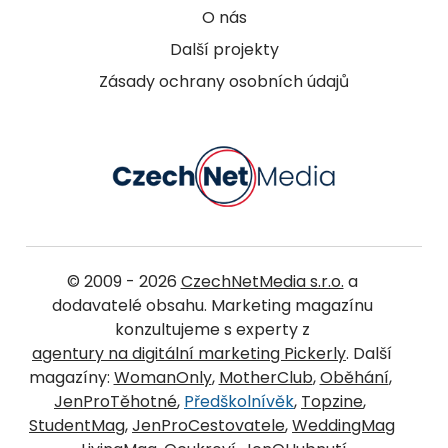
O nás
Další projekty
Zásady ochrany osobních údajů
© 2009 - 2026
CzechNetMedia s.r.o.
a
dodavatelé obsahu. Marketing magazínu
konzultujeme s experty z
agentury na digitální marketing Pickerly
. Další
magazíny:
WomanOnly
,
MotherClub
,
Oběhání
,
JenProTěhotné
,
Předškolnívěk
,
Topzine
,
StudentMag
,
JenProCestovatele
,
WeddingMag