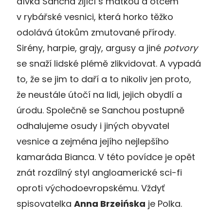
dívka Sancha žijící s matkou a otcem
v rybářské vesnici, která horko těžko
odolává útokům zmutované přírody.
Sirény, harpie, grajy, argusy a jiné
potvory
se snaží lidské plémě zlikvidovat. A vypadá
to, že se jim to daří a to nikoliv jen proto,
že neustále útočí na lidi, jejich obydlí a
úrodu. Společně se Sanchou postupně
odhalujeme osudy i jiných obyvatel
vesnice a zejména jejího nejlepšího
kamaráda Bianca. V této povídce je opět
znát rozdílný styl angloamerické sci-fi
oproti východoevropskému. Vždyť
spisovatelka
Anna Brzeińska
je Polka.