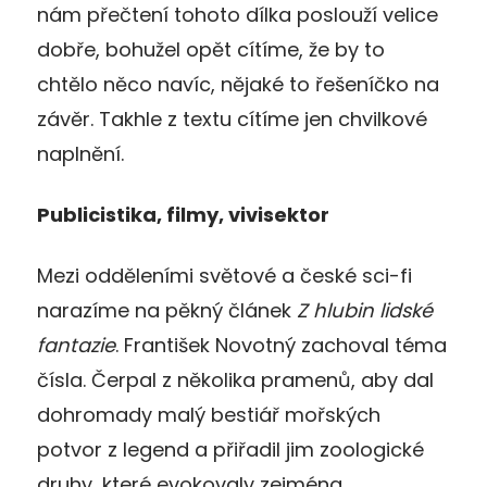
nám přečtení tohoto dílka poslouží velice
dobře, bohužel opět cítíme, že by to
chtělo něco navíc, nějaké to řešeníčko na
závěr. Takhle z textu cítíme jen chvilkové
naplnění.
Publicistika, filmy, vivisektor
Mezi odděleními světové a české sci-fi
narazíme na pěkný článek
Z hlubin lidské
fantazie
. František Novotný zachoval téma
čísla. Čerpal z několika pramenů, aby dal
dohromady malý bestiář mořských
potvor z legend a přiřadil jim zoologické
druhy, které evokovaly zejména