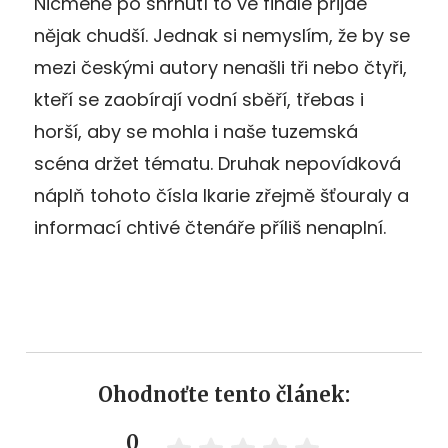
Nicméně po shrnutí to ve finále přijde
nějak chudší. Jednak si nemyslím, že by se
mezi českými autory nenašli tři nebo čtyři,
kteří se zaobírají vodní sběří, třebas i
horší, aby se mohla i naše tuzemská
scéna držet tématu. Druhak nepovídková
náplň tohoto čísla Ikarie zřejmě šťouraly a
informací chtivé čtenáře příliš nenaplní.
Ohodnoťte tento článek:
0