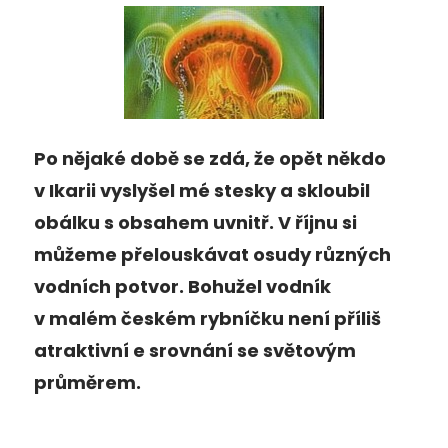
Po nějaké době se zdá, že opět někdo
v Ikarii vyslyšel mé stesky a skloubil
obálku s obsahem uvnitř. V říjnu si
můžeme přelouskávat osudy různých
vodních potvor. Bohužel vodník
v malém českém rybníčku není příliš
atraktivní e srovnání se světovým
průměrem.