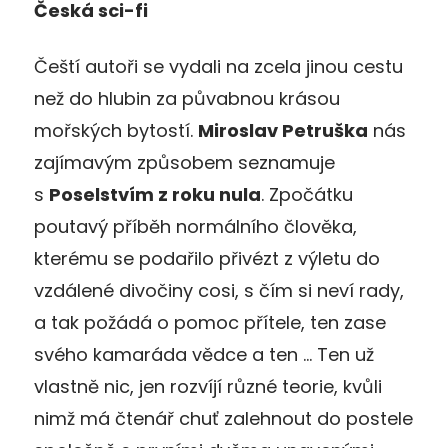
Česká sci-fi
Čeští autoři se vydali na zcela jinou cestu
než do hlubin za půvabnou krásou
mořských bytostí.
Miroslav Petruška
nás
zajímavým způsobem seznamuje
s
Poselstvím z roku nula
. Zpočátku
poutavý příběh normálního člověka,
kterému se podařilo přivézt z výletu do
vzdálené divočiny cosi, s čím si neví rady,
a tak požádá o pomoc přítele, ten zase
svého kamaráda vědce a ten … Ten už
vlastně nic, jen rozvíjí různé teorie, kvůli
nimž má čtenář chuť zalehnout do postele