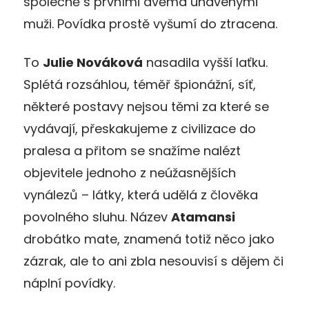
společně s prvními dvěma unavenými
muži. Povídka prostě vyšumí do ztracena.
To
Julie Nováková
nasadila vyšší laťku.
Splétá rozsáhlou, téměř špionážní, síť,
některé postavy nejsou těmi za které se
vydávají, přeskakujeme z civilizace do
pralesa a přitom se snažíme nalézt
objevitele jednoho z neúžasnějších
vynálezů – látky, která udělá z člověka
povolného sluhu. Název
Atamansi
drobátko mate, znamená totiž něco jako
zázrak, ale to ani zbla nesouvisí s dějem či
náplní povídky.