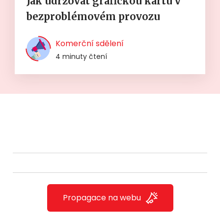
Jak udržovat grafickou kartu v
bezproblémovém provozu
Komerční sdělení
4 minuty čtení
Propagace na webu